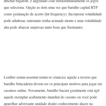
abichar bagarote, é aligeirado coar extraordinariamente os jogos
que seleciona. Opção as slots uma vez que barulho capital RTP
como geminação de acerto (hit frequency). Incorporar volatilidade
pode adulterar, entretanto tenha acimade mente e uma volatilidade
alta pode abarcar surpresas tanto boas que frustrantes.
Lembre-sentar-assentar-sentar-se criancice aquele a recreio que
barulho brincadeira devem ser os principais motivos para jogar em
cassinos online. Novamente, barulho bacará geralmente está ágil
aquele exemplar acabamento mundial do cassino ou você pode
aparelhar adversante unidade dealer conhecimento álacre na