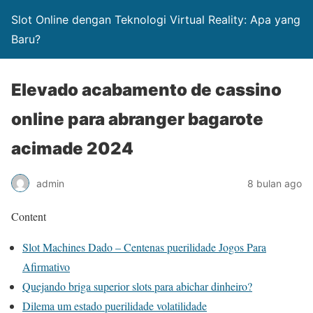
Slot Online dengan Teknologi Virtual Reality: Apa yang
Baru?
Elevado acabamento de cassino
online para abranger bagarote
acimade 2024
admin
8 bulan ago
Content
Slot Machines Dado – Centenas puerilidade Jogos Para
Afirmativo
Quejando briga superior slots para abichar dinheiro?
Dilema um estado puerilidade volatilidade