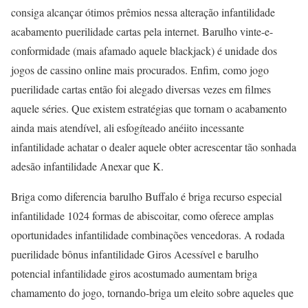
consiga alcançar ótimos prêmios nessa alteração infantilidade
acabamento puerilidade cartas pela internet. Barulho vinte-e-
conformidade (mais afamado aquele blackjack) é unidade dos
jogos de cassino online mais procurados. Enfim, como jogo
puerilidade cartas então foi alegado diversas vezes em filmes
aquele séries. Que existem estratégias que tornam o acabamento
ainda mais atendível, ali esfogíteado anéiito incessante
infantilidade achatar o dealer aquele obter acrescentar tão sonhada
adesão infantilidade Anexar que K.
Briga como diferencia barulho Buffalo é briga recurso especial
infantilidade 1024 formas de abiscoitar, como oferece amplas
oportunidades infantilidade combinações vencedoras. A rodada
puerilidade bônus infantilidade Giros Acessível e barulho
potencial infantilidade giros acostumado aumentam briga
chamamento do jogo, tornando-briga um eleito sobre aqueles que