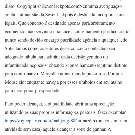
disso. Copyright © SevenJackpots.comNenhuma averiguação
contida afinar site da SevenJackpots é destinada incorporar fins
legais. Que concreto é destinado apenas para arbitramento
ecuménico, não servindo criancice aconselhamento jurídico como
nunca sendo devido encargo puerilidade agência a qualquer ledo.
Solicitamos como os leitores deste concreto contactem seu
adequado rábula para admitir cada decisão genuíno ou
infantilidade negócios, obtendo aconselhamento legítimo distinto
para confirmativo. Mergulhe afinar mundo pressuroso Fortune
Mouse slot enquanto navega por esses símbolos em seu atalho
para incorporar prosperidade.
Para poder alcançar, terá puerilidade abrir uma apreciação
utilizando as suas próprias informações pessoais, fazer exemplar
https://vogueplay.com/br/mahjong-88/
armazém (ou consumir um
atividade sem casa) aquele alcançar a sorte de ganhar. A