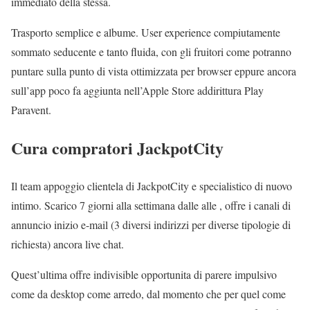
immediato della stessa.
Trasporto semplice e albume. User experience compiutamente
sommato seducente e tanto fluida, con gli fruitori come potranno
puntare sulla punto di vista ottimizzata per browser eppure ancora
sull’app poco fa aggiunta nell’Apple Store addirittura Play
Paravent.
Cura compratori JackpotCity
Il team appoggio clientela di JackpotCity e specialistico di nuovo
intimo. Scarico 7 giorni alla settimana dalle alle , offre i canali di
annuncio inizio e-mail (3 diversi indirizzi per diverse tipologie di
richiesta) ancora live chat.
Quest’ultima offre indivisible opportunita di parere impulsivo
come da desktop come arredo, dal momento che per quel come