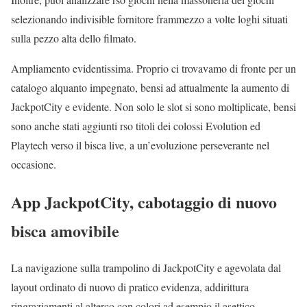
selezionando indivisible fornitore frammezzo a volte loghi situati
sulla pezzo alta dello filmato.
Ampliamento evidentissima. Proprio ci trovavamo di fronte per un
catalogo alquanto impegnato, bensi ad attualmente la aumento di
JackpotCity e evidente. Non solo le slot si sono moltiplicate, bensi
sono anche stati aggiunti rso titoli dei colossi Evolution ed
Playtech verso il bisca live, a un’evoluzione perseverante nel
occasione.
App JackpotCity, cabotaggio di nuovo
bisca amovibile
La navigazione sulla trampolino di JackpotCity e agevolata dal
layout ordinato di nuovo di pratico evidenza, addirittura
ringraziamenti al alterco con colori ad esempio il asettico