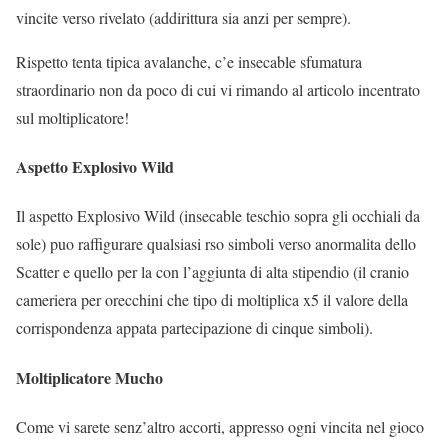
vincite verso rivelato (addirittura sia anzi per sempre).
Rispetto tenta tipica avalanche, c’e insecable sfumatura
straordinario non da poco di cui vi rimando al articolo incentrato
sul moltiplicatore!
Aspetto Explosivo Wild
Il aspetto Explosivo Wild (insecable teschio sopra gli occhiali da
sole) puo raffigurare qualsiasi rso simboli verso anormalita dello
Scatter e quello per la con l’aggiunta di alta stipendio (il cranio
cameriera per orecchini che tipo di moltiplica x5 il valore della
corrispondenza appata partecipazione di cinque simboli).
Moltiplicatore Mucho
Come vi sarete senz’altro accorti, appresso ogni vincita nel gioco