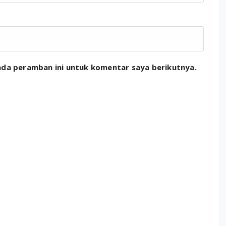
ada peramban ini untuk komentar saya berikutnya.