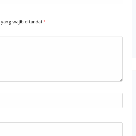
 yang wajib ditandai
*