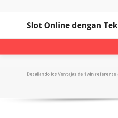
Skip
to
content
Slot Online dengan Tek
Detallando los Ventajas de 1win referente