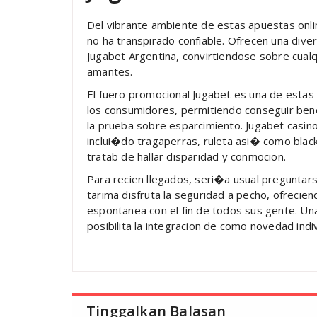
Del vibrante ambiente de estas apuestas onli
no ha transpirado confiable. Ofrecen una div
Jugabet Argentina, convirtiendose sobre cualqu
amantes.
El fuero promocional Jugabet es una de estas
los consumidores, permitiendo conseguir bene
la prueba sobre esparcimiento. Jugabet casin
inclui�do tragaperras, ruleta asi� como blackja
tratab de hallar disparidad y conmocion.
Para recien llegados, seri�a usual preguntar
tarima disfruta la seguridad a pecho, ofrecie
espontanea con el fin de todos sus gente. Una
posibilita la integracion de como novedad indi
Tinggalkan Balasan