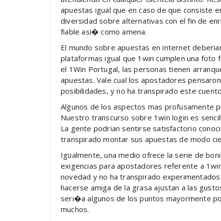
apuestas igual que en caso de que consiste en
diversidad sobre alternativas con el fin de e
fiable asi� como amena.
El mundo sobre apuestas en internet deberi
plataformas igual que 1win cumplen una foto f
el 1Win Portugal, las personas tienen arranq
apuestas. Vale cual los apostadores pensaron
posibilidades, y no ha transpirado este cuento
Algunos de los aspectos mas profusamente pr
Nuestro transcurso sobre 1win login es sencill
La gente podrian sentirse satisfactorio conoc
transpirado montar sus apuestas de modo cie
Igualmente, una medio ofrece la serie de boni
exigencias para apostadores referente a 1wi
novedad y no ha transpirado experimentados 
hacerse amiga de la grasa ajustan a las gustos
seri�a algunos de los puntos mayormente pote
muchos.