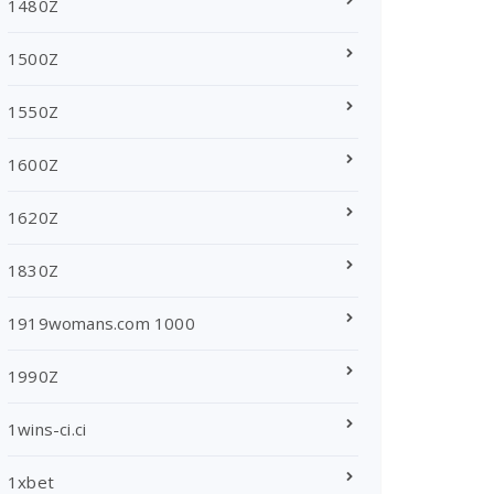
1480Z
1500Z
1550Z
1600Z
1620Z
1830Z
1919womans.com 1000
1990Z
1wins-ci.ci
1xbet