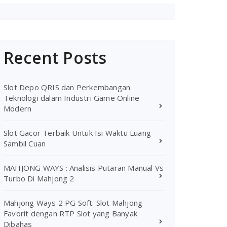
Recent Posts
Slot Depo QRIS dan Perkembangan
Teknologi dalam Industri Game Online
Modern
Slot Gacor Terbaik Untuk Isi Waktu Luang
Sambil Cuan
MAHJONG WAYS : Analisis Putaran Manual Vs
Turbo Di Mahjong 2
Mahjong Ways 2 PG Soft: Slot Mahjong
Favorit dengan RTP Slot yang Banyak
Dibahas