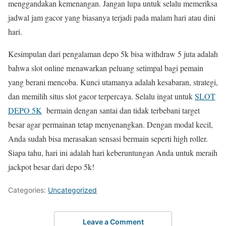
menggandakan kemenangan. Jangan lupa untuk selalu memeriksa
jadwal jam gacor yang biasanya terjadi pada malam hari atau dini
hari.
Kesimpulan dari pengalaman depo 5k bisa withdraw 5 juta adalah
bahwa slot online menawarkan peluang setimpal bagi pemain
yang berani mencoba. Kunci utamanya adalah kesabaran, strategi,
dan memilih situs slot gacor terpercaya. Selalu ingat untuk
SLOT
DEPO 5K
bermain dengan santai dan tidak terbebani target
besar agar permainan tetap menyenangkan. Dengan modal kecil,
Anda sudah bisa merasakan sensasi bermain seperti high roller.
Siapa tahu, hari ini adalah hari keberuntungan Anda untuk meraih
jackpot besar dari depo 5k!
Categories:
Uncategorized
Leave a Comment