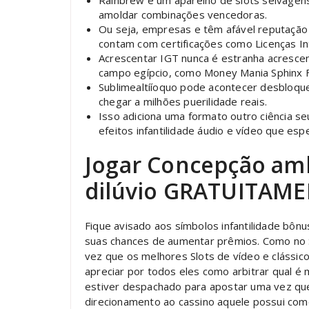
Rainbrew é um aparelho de slots selvagen
amoldar combinações vencedoras.
Ou seja, empresas e têm afável reputação a
contam com certificações como Licenças In
Acrescentar IGT nunca é estranha acrescent
campo egípcio, como Money Mania Sphinx Fi
Sublimealtííoquo pode acontecer desbloqu
chegar a milhões puerilidade reais.
Isso adiciona uma formato outro ciência s
efeitos infantilidade áudio e vídeo que es
Jogar Concepção amb
dilúvio GRATUITAM
Fique avisado aos símbolos infantilidade bôn
suas chances de aumentar prêmios. Como no 
vez que os melhores Slots de vídeo e clássi
apreciar por todos eles como arbitrar qual é 
estiver despachado para apostar uma vez que u
direcionamento ao cassino aquele possui com