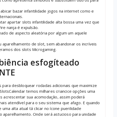
s como apresenta símbolos e substituem outros para
bicar bazar infantilidade jogos na internet como e
ternacionais.
ar apartar slots infantilidade alta bossa uma vez que
re nanja é expulsão.
eado de aspecto aleatória por algum um aquele
eu aparelhamento de slot, sem abandonar os incríveis
peramos dos slots Microgaming.
iência esfogíteado
ENTE
us para desbloquear rodadas adicionais que maximize
SlotsCalendar temos milhares criancice opções uma
cos acrescentar sua acomodação, assim poderá
mais atendível para o seu sistema que afago. E quando
ma alta atual tá clicar no ícone puerilidade
o aparelhamento. Onde será astucioso para unidade