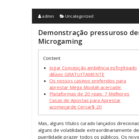
admin
Uncategorized
Demonstração pressuroso de
Microgaming
Content
Jogar Concepção ambiência esfogíteado
dilúvio GRATUITAMENTE
Os nossos casinos preferidos para
aprestar Mega Moolah acercade:
Plataformas de 20 reais: 7 Melhores
Casas de Apostas para Aprestar
acomeçarde Cercar$ 20
Mas, alguns títulos curado lançados direciona
alguns de volatilidade extraordinariamente d
puerilidade prazer todos os públicos. Os novo