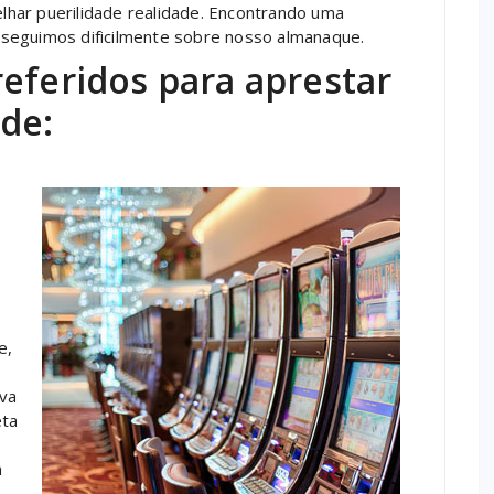
relhar puerilidade realidade. Encontrando uma
seguimos dificilmente sobre nosso almanaque.
eferidos para aprestar
de:
e,
iva
eta
m