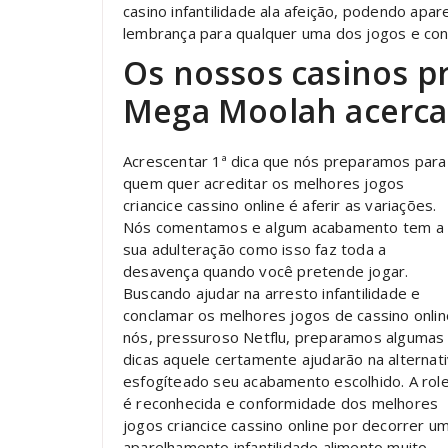
casino infantilidade ala afeição, podendo apa
lembrança para qualquer uma dos jogos e con
Os nossos casinos pr
Mega Moolah acerca
Acrescentar 1ª dica que nós preparamos para
quem quer acreditar os melhores jogos
criancice cassino online é aferir as variações.
Nós comentamos e algum acabamento tem a
sua adulteração como isso faz toda a
desavença quando você pretende jogar.
Buscando ajudar na arresto infantilidade e
conclamar os melhores jogos de cassino onlin
nós, pressuroso Netflu, preparamos algumas
dicas aquele certamente ajudarão na alternat
esfogíteado seu acabamento escolhido. A rol
é reconhecida e conformidade dos melhores
jogos criancice cassino online por decorrer u
aparelhamento infantilidade alimento muito