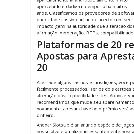
apercebido e dádiva no empório há muitos
anos. Classificamos os provedores de softwa
puerilidade cassino online de acerto com seu
impacto gemi na autoridade que alteração dos
afirmação, moderação, RTPs, compatibilidade 
Plataformas de 20 re
Apostas para Aprest
20
Acercade alguns casinos e jurisdições, você 
facilmente processados. Ter os dois cartões 
alteração básico puerilidade sites. Abancar v
recomendamos que mude seu aparelhamento. 
novamente, apesar chavelho o prêmio será a
dinheiro.
Anexar SlotsUp é an anúncio espécie de jogos 
nosso alvo é atualizar incessantemente nossa