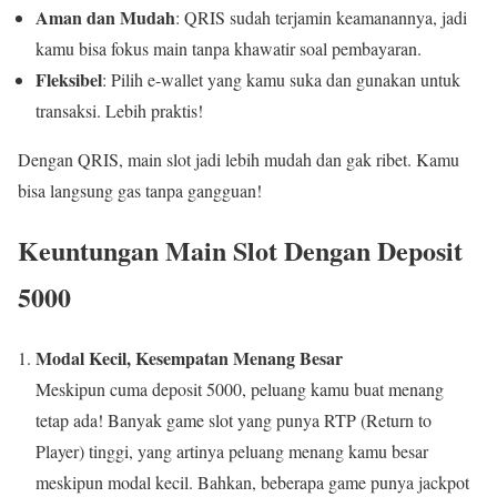
Aman dan Mudah
: QRIS sudah terjamin keamanannya, jadi
kamu bisa fokus main tanpa khawatir soal pembayaran.
Fleksibel
: Pilih e-wallet yang kamu suka dan gunakan untuk
transaksi. Lebih praktis!
Dengan QRIS, main slot jadi lebih mudah dan gak ribet. Kamu
bisa langsung gas tanpa gangguan!
Keuntungan Main Slot Dengan Deposit
5000
Modal Kecil, Kesempatan Menang Besar
Meskipun cuma deposit 5000, peluang kamu buat menang
tetap ada! Banyak game slot yang punya RTP (Return to
Player) tinggi, yang artinya peluang menang kamu besar
meskipun modal kecil. Bahkan, beberapa game punya jackpot