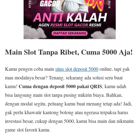
Main Slot Tanpa Ribet, Cuma 5000 Aja!
Kamu pengen coba main
situs slot deposit 5000
online, tapi gak
mau modalnya besar? Tenang, sekarang ada solusi seru buat
Cuma dengan deposit 5000 pakai QRIS
kamu!
, kamu udah
bisa langsung main slot tanpa pusing mikirin biaya. Bahkan,
dengan modal segitu, peluang kamu buat menang tetap ada! Jadi,
gak perlu khawatir kantong bolong atau ngerasa terpaksa harus
investasi besar, cukup dengan 5000, kamu bisa main dan nikmatin
game slot favorit kamu.