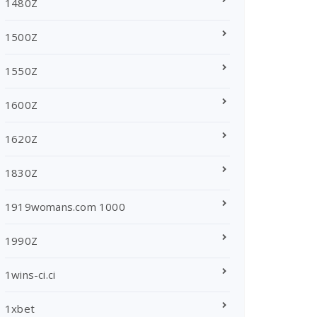
1480Z
1500Z
1550Z
1600Z
1620Z
1830Z
1919womans.com 1000
1990Z
1wins-ci.ci
1xbet