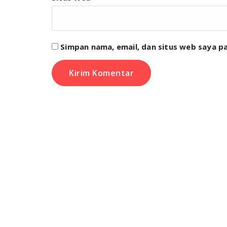
Simpan nama, email, dan situs web saya p