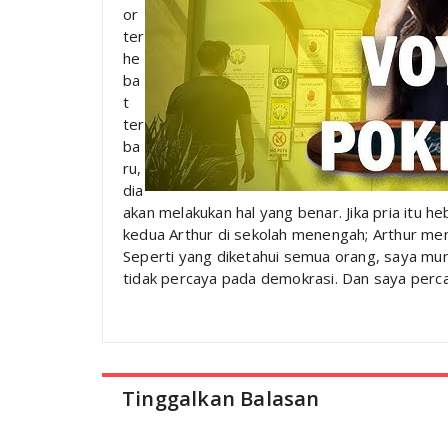
or
ter
he
ba
t
ter
ba
ru,
dia
akan melakukan hal yang benar. Jika pria itu
kedua Arthur di sekolah menengah; Arthur m
Seperti yang diketahui semua orang, saya mu
tidak percaya pada demokrasi. Dan saya percay
Tinggalkan Balasan