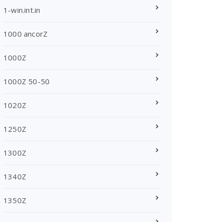
1-win.int.in
1000 ancorZ
1000Z
1000Z 50-50
1020Z
1250Z
1300Z
1340Z
1350Z