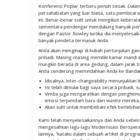
Konferensi Poplar terbaru penuh sesak. Dala
persahabatan yang luar biasa, satu pembicara
ini. Benar-benar sulit untuk mengikuti keberat
sementara pendengar mendukung banyak perny
dengan Pastor Rowley ketika dia menyelesai
banyak pendeta termasuk Anda.
Anda akan menginap di kubah pertunjukan ga
pribadi. Masing-masing memiliki kamar mandi i
mungkin berada di area gedung, dalam jarak be
Anda cenderung memindahkan Anda ke Bandara 
Misalnya, inter-changeability menunjukkan 
Ini telah dimulai bagi saya secara pribadi,
Vimba juga mengarahkan dengan penghemata
emosi terpendam baru dari wanita mereka.
Akan sulit untuk membebani efek berlebiha
Kami telah menyelesaikannya dan Anda seben
mengesahkan lagu-lagu Modernisasi Beroperas
lainnya, “kataku dalam sebuah artikel di progr