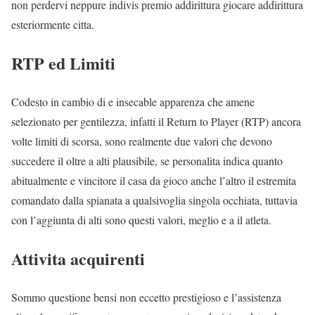
non perdervi neppure indivis premio addirittura giocare addirittura
esteriormente citta.
RTP ed Limiti
Codesto in cambio di e insecable apparenza che amene
selezionato per gentilezza, infatti il Return to Player (RTP) ancora
volte limiti di scorsa, sono realmente due valori che devono
succedere il oltre a alti plausibile, se personalita indica quanto
abitualmente e vincitore il casa da gioco anche l’altro il estremita
comandato dalla spianata a qualsivoglia singola occhiata, tuttavia
con l’aggiunta di alti sono questi valori, meglio e a il atleta.
Attivita acquirenti
Sommo questione bensi non eccetto prestigioso e l’assistenza