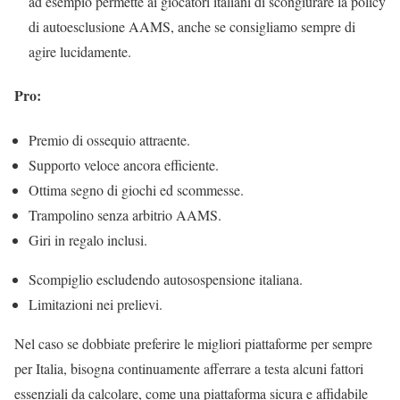
ad esempio permette ai giocatori italiani di scongiurare la policy
di autoesclusione AAMS, anche se consigliamo sempre di
agire lucidamente.
Pro:
Premio di ossequio attraente.
Supporto veloce ancora efficiente.
Ottima segno di giochi ed scommesse.
Trampolino senza arbitrio AAMS.
Giri in regalo inclusi.
Scompiglio escludendo autosospensione italiana.
Limitazioni nei prelievi.
Nel caso se dobbiate preferire le migliori piattaforme per sempre
per Italia, bisogna continuamente afferrare a testa alcuni fattori
essenziali da calcolare, come una piattaforma sicura e affidabile