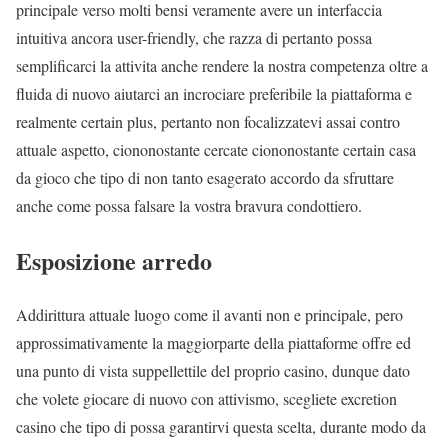
principale verso molti bensi veramente avere un interfaccia
intuitiva ancora user-friendly, che razza di pertanto possa
semplificarci la attivita anche rendere la nostra competenza oltre a
fluida di nuovo aiutarci an incrociare preferibile la piattaforma e
realmente certain plus, pertanto non focalizzatevi assai contro
attuale aspetto, ciononostante cercate ciononostante certain casa
da gioco che tipo di non tanto esagerato accordo da sfruttare
anche come possa falsare la vostra bravura condottiero.
Esposizione arredo
Addirittura attuale luogo come il avanti non e principale, pero
approssimativamente la maggiorparte della piattaforme offre ed
una punto di vista suppellettile del proprio casino, dunque dato
che volete giocare di nuovo con attivismo, scegliete excretion
casino che tipo di possa garantirvi questa scelta, durante modo da