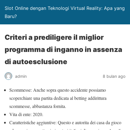
Slot Online dengan Teknologi Virtual Reality: Apa yang
Baru?
Criteri a prediligere il miglior
programma di inganno in assenza
di autoesclusione
admin
8 bulan ago
Scommesse: Anche sopra questo accidente possiamo
scoperchiare una partita dedicata al betting addirittura
scommesse, abbastanza fornita.
Vita di ente: 2020.
Caratteristiche aggiuntive: Questo e autorita dei casa da gioco