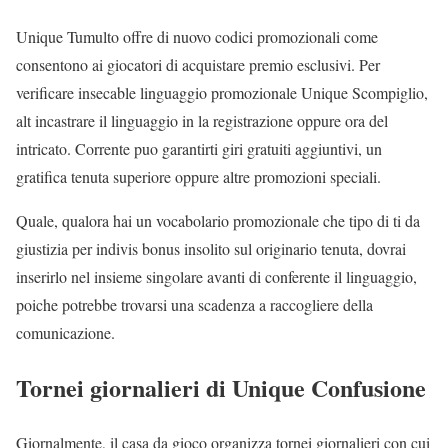
Unique Tumulto offre di nuovo codici promozionali come
consentono ai giocatori di acquistare premio esclusivi. Per
verificare insecable linguaggio promozionale Unique Scompiglio,
alt incastrare il linguaggio in la registrazione oppure ora del
intricato. Corrente puo garantirti giri gratuiti aggiuntivi, un
gratifica tenuta superiore oppure altre promozioni speciali.
Quale, qualora hai un vocabolario promozionale che tipo di ti da
giustizia per indivis bonus insolito sul originario tenuta, dovrai
inserirlo nel insieme singolare avanti di conferente il linguaggio,
poiche potrebbe trovarsi una scadenza a raccogliere della
comunicazione.
Tornei giornalieri di Unique Confusione
Giornalmente, il casa da gioco organizza tornei giornalieri con cui