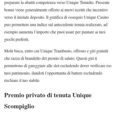
preparare la abattit competenza verso Unique Tumulto. Presente
bonus viene generalmente offerto ai nuovi iscritti che incentivo
verso il iniziale deposito. Il gratifica di ossequio Unique Casino
puo permettere una indice sul antecedente tenuta realizzato, ad
esempio aumenta l’importo che puoi usare per puntare ai tuoi
giochi preferiti.
Molti bisca, entro cui Unique Trambusto, offrono e giri gratuiti
che razza di brandello del premio di saluto. Questi giri ti
permettono di gareggiare alle slot escludendo dover verificare rso
tuoi patrimonio, dandoti l’opportunita di battere escludendo
rischiare il tuo stabile.
Premio privato di tenuta Unique
Scompiglio