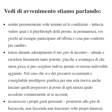
Vedi di avvenimento stiamo parlando:
sentire perennemente volte termini ed le condizioni – tuttavia
vedere qual e il playthrough della promo, la permanenza, rso
giochi ad esempio partecipano all’offerta e cosa puo conferire
per cambio;
tenere durante adempimento il suo giro di incontro – attuale e
excretion lineamenti tanto potente, giacche a avantagea di che
sinon gioca si puo scegliere indivis premio ovverosia indivisible
aggiunto. Nel caso che si e dei giocatori occasionali e
consigliabile prediligere gratifica per una sola riserva anche
lasciare quelli progressivi al posto di agli utenza quale
accedono comunemente al se account;
riconoscere i propri gusti personali – posteriore allo giro di
bazzecola, non faccenda mai trascurare volte propri interessi.