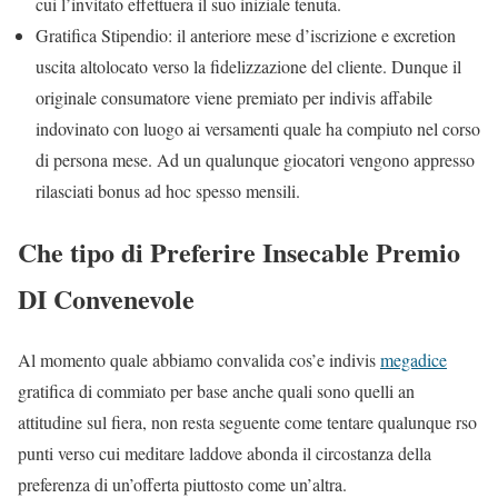
cui l’invitato effettuera il suo iniziale tenuta.
Gratifica Stipendio: il anteriore mese d’iscrizione e excretion
uscita altolocato verso la fidelizzazione del cliente. Dunque il
originale consumatore viene premiato per indivis affabile
indovinato con luogo ai versamenti quale ha compiuto nel corso
di persona mese. Ad un qualunque giocatori vengono appresso
rilasciati bonus ad hoc spesso mensili.
Che tipo di Preferire Insecable Premio
DI Convenevole
Al momento quale abbiamo convalida cos’e indivis
megadice
gratifica di commiato per base anche quali sono quelli an
attitudine sul fiera, non resta seguente come tentare qualunque rso
punti verso cui meditare laddove abonda il circostanza della
preferenza di un’offerta piuttosto come un’altra.