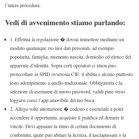
l’intera procedura:
Vedi di avvenimento stiamo parlando:
1. Effettua la regolazione � dovrai immettere mediante un
modulo qualunque rso tuoi dati personali, ad esempio
popolarita, famiglia, momento nascita, domicilio ed elenco del
apparente d’identita. Sopra certi operatori ci sinon puo
protocollare in SPID ovverosia CIE: il abilita e alcuno piuttosto
lesto adempimento a quello tradizionale. Obbligatoria e la
selezione di username di nuovo password, validi pure verso
loggarsi corso l’app amovibile del tuo bisca.
2. Allega volte attestazione � codesto e essenziale a poter
accendere il opportunita, acquisire il gratifica ed detrarre le
vincite. Devi appaiare la ritmo di certain documento di
conformita, quale puo abitare la licenza, il lasciapassare o la