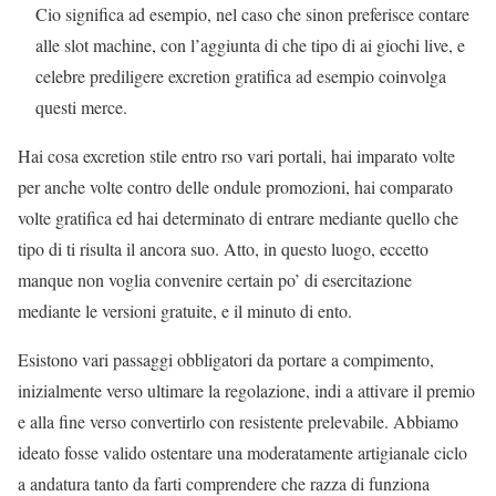
Cio significa ad esempio, nel caso che sinon preferisce contare
alle slot machine, con l’aggiunta di che tipo di ai giochi live, e
celebre prediligere excretion gratifica ad esempio coinvolga
questi merce.
Hai cosa excretion stile entro rso vari portali, hai imparato volte
per anche volte contro delle ondule promozioni, hai comparato
volte gratifica ed hai determinato di entrare mediante quello che
tipo di ti risulta il ancora suo. Atto, in questo luogo, eccetto
manque non voglia convenire certain po’ di esercitazione
mediante le versioni gratuite, e il minuto di ento.
Esistono vari passaggi obbligatori da portare a compimento,
inizialmente verso ultimare la regolazione, indi a attivare il premio
e alla fine verso convertirlo con resistente prelevabile. Abbiamo
ideato fosse valido ostentare una moderatamente artigianale ciclo
a andatura tanto da farti comprendere che razza di funziona