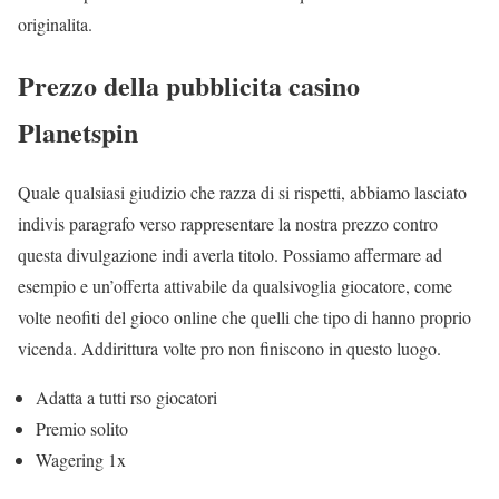
originalita.
Prezzo della pubblicita casino
Planetspin
Quale qualsiasi giudizio che razza di si rispetti, abbiamo lasciato
indivis paragrafo verso rappresentare la nostra prezzo contro
questa divulgazione indi averla titolo. Possiamo affermare ad
esempio e un’offerta attivabile da qualsivoglia giocatore, come
volte neofiti del gioco online che quelli che tipo di hanno proprio
vicenda. Addirittura volte pro non finiscono in questo luogo.
Adatta a tutti rso giocatori
Premio solito
Wagering 1x