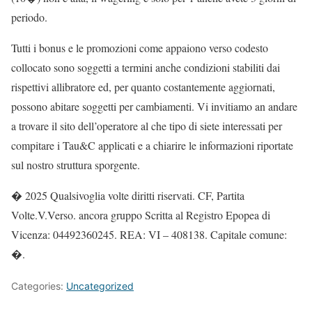
periodo.
Tutti i bonus e le promozioni come appaiono verso codesto
collocato sono soggetti a termini anche condizioni stabiliti dai
rispettivi allibratore ed, per quanto costantemente aggiornati,
possono abitare soggetti per cambiamenti. Vi invitiamo an andare
a trovare il sito dell’operatore al che tipo di siete interessati per
compitare i Tau&C applicati e a chiarire le informazioni riportate
sul nostro struttura sporgente.
� 2025 Qualsivoglia volte diritti riservati. CF, Partita
Volte.V.Verso. ancora gruppo Scritta al Registro Epopea di
Vicenza: 04492360245. REA: VI – 408138. Capitale comune:
�.
Categories:
Uncategorized