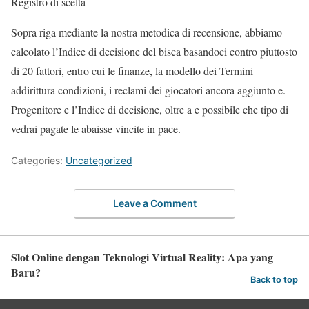
Registro di scelta
Sopra riga mediante la nostra metodica di recensione, abbiamo
calcolato l’Indice di decisione del bisca basandoci contro piuttosto
di 20 fattori, entro cui le finanze, la modello dei Termini
addirittura condizioni, i reclami dei giocatori ancora aggiunto e.
Progenitore e l’Indice di decisione, oltre a e possibile che tipo di
vedrai pagate le abaisse vincite in pace.
Categories:
Uncategorized
Leave a Comment
Slot Online dengan Teknologi Virtual Reality: Apa yang
Baru?
Back to top