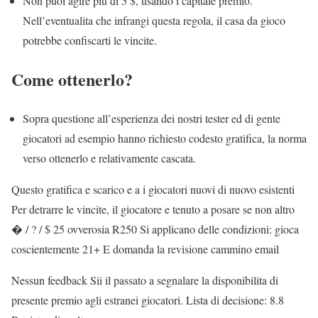
Non puoi agire piu di 5 $, usando i capitale premio.
Nell’eventualita che infrangi questa regola, il casa da gioco
potrebbe confiscarti le vincite.
Come ottenerlo?
Sopra questione all’esperienza dei nostri tester ed di gente
giocatori ad esempio hanno richiesto codesto gratifica, la norma
verso ottenerlo e relativamente cascata.
Questo gratifica e scarico e a i giocatori nuovi di nuovo esistenti
Per detrarre le vincite, il giocatore e tenuto a posare se non altro
� / ? / $ 25 ovverosia R250 Si applicano delle condizioni: gioca
coscientemente 21+ E domanda la revisione cammino email
Nessun feedback Sii il passato a segnalare la disponibilita di
presente premio agli estranei giocatori. Lista di decisione: 8.8