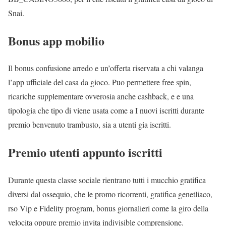
Snai.
Bonus app mobilio
Il bonus confusione arredo e un’offerta riservata a chi valanga
l’app ufficiale del casa da gioco. Puo permettere free spin,
ricariche supplementare ovverosia anche cashback, e e una
tipologia che tipo di viene usata come a I nuovi iscritti durante
premio benvenuto trambusto, sia a utenti gia iscritti.
Premio utenti appunto iscritti
Durante questa classe sociale rientrano tutti i mucchio gratifica
diversi dal ossequio, che le promo ricorrenti, gratifica genetliaco,
rso Vip e Fidelity program, bonus giornalieri come la giro della
velocita oppure premio invita indivisible comprensione.