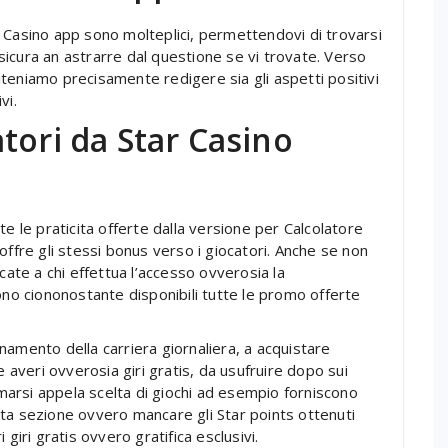
 Casino app sono molteplici, permettendovi di trovarsi
icura an astrarre dal questione se vi trovate. Verso
teniamo precisamente redigere sia gli aspetti positivi
vi.
tori da Star Casino
e le praticita offerte dalla versione per Calcolatore
offre gli stessi bonus verso i giocatori. Anche se non
cate a chi effettua l’accesso ovverosia la
ono ciononostante disponibili tutte le promo offerte
amento della carriera giornaliera, a acquistare
veri ovverosia giri gratis, da usufruire dopo sui
imarsi appela scelta di giochi ad esempio forniscono
ta sezione ovvero mancare gli Star points ottenuti
i giri gratis ovvero gratifica esclusivi.