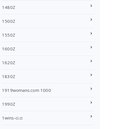
1480Z
1500Z
1550Z
1600Z
1620Z
1830Z
1919womans.com 1000
1990Z
1wins-ci.ci