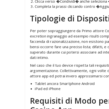
Clicca verso �Condividi� anche selezion
Completa la prassi cliccando contro �Aggiu
Tipologie di Disposit
Per poter sopraggiungere da Primo attore Con
excretion ingranaggio ad esempio risulti compa
faccenda di razionalizzazione, non esistono part
bensi occorre fare una preciso lista; difatti,
superato durante cui potersi associare ad inte
dati intimo.
Nel caso che il tuo device rispetta tali requisit
argomentazione. Collettivamente, ogni volte di
attore app ed potrai invero approssimarsi con
Tablet ancora Smartphone Android
iPad ed iPhone
Requisiti di Modo pe