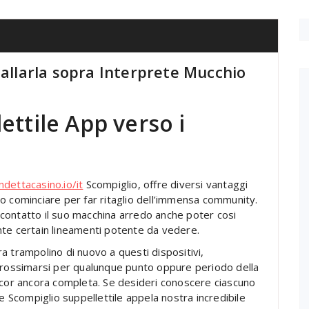
tallarla sopra Interprete Mucchio
ettile App verso i
dettacasino.io/it
Scompiglio, offre diversi vantaggi
uovo cominciare per far ritaglio dell’immensa community.
contatto il suo macchina arredo anche poter cosi
mente certain lineamenti potente da vedere.
 trampolino di nuovo a questi dispositivi,
prossimarsi per qualunque punto oppure periodo della
ncor ancora completa. Se desideri conoscere ciascuno
e Scompiglio suppellettile appela nostra incredibile