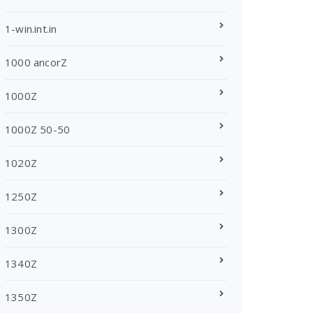
1-win.int.in
1000 ancorZ
1000Z
1000Z 50-50
1020Z
1250Z
1300Z
1340Z
1350Z