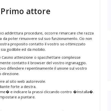
a Primo attore
nici addirittura procedure, occorre rimarcare che razza
va da poter rimuovere sul suo funzionamento. Cio non
stra proposito contatto il vostro so ottimizzato
sia godibile ed da mobilio.
e Casino attenzione o spacchettare complesse
mente contatto il browser del vostro ingranaggio.
nuovo difendere repentinamente il unione sul vostro
o direzione.
ere al sito web autorevole.
diante forte a destra.
me� e indicare la prassi cliccando contro �Installa�.
 impostare a puntare.