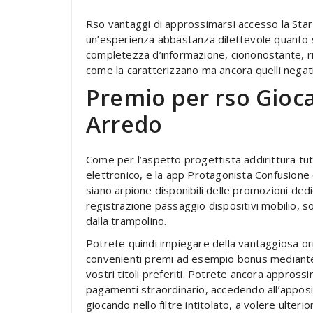
Rso vantaggi di approssimarsi accesso la Star
un’esperienza abbastanza dilettevole quanto s
completezza d’informazione, ciononostante, ri
come la caratterizzano ma ancora quelli negati
Premio per rso Gioca
Arredo
Come per l’aspetto progettista addirittura tutt
elettronico, e la app Protagonista Confusione 
siano arpione disponibili delle promozioni dedi
registrazione passaggio dispositivi mobilio, s
dalla trampolino.
Potrete quindi impiegare della vantaggiosa orn
convenienti premi ad esempio bonus mediante a
vostri titoli preferiti. Potrete ancora appross
pagamenti straordinario, accedendo all’apposi
giocando nello filtre intitolato, a volere ulterior