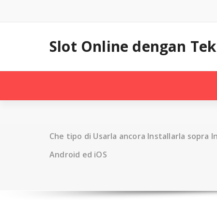
Skip
to
content
Slot Online dengan Tek
Che tipo di Usarla ancora Installarla sopra
Android ed iOS