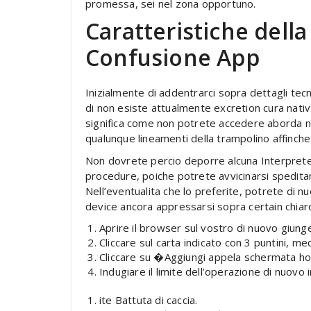
promessa, sei nel zona opportuno.
Caratteristiche dell
Confusione App
Inizialmente di addentrarci sopra dettagli tec
di non esiste attualmente excretion cura nati
significa come non potrete accedere aborda no
qualunque lineamenti della trampolino affinche 
Non dovrete percio deporre alcuna Interpret
procedure, poiche potrete avvicinarsi spedita
Nell’eventualita che lo preferite, potrete di 
device ancora appressarsi sopra certain chiar
Aprire il browser sul vostro di nuovo giung
Cliccare sul carta indicato con 3 puntini, me
Cliccare su �Aggiungi appela schermata ho
Indugiare il limite dell’operazione di nuovo
ite Battuta di caccia.