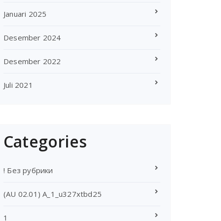
Januari 2025
Desember 2024
Desember 2022
Juli 2021
Categories
! Без рубрики
(AU 02.01) A_1_u327xtbd25
1