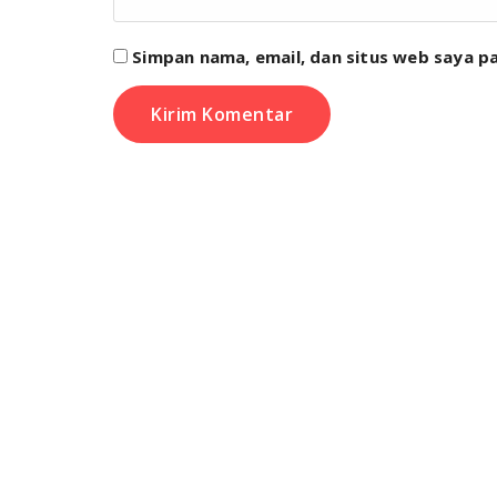
Simpan nama, email, dan situs web saya p