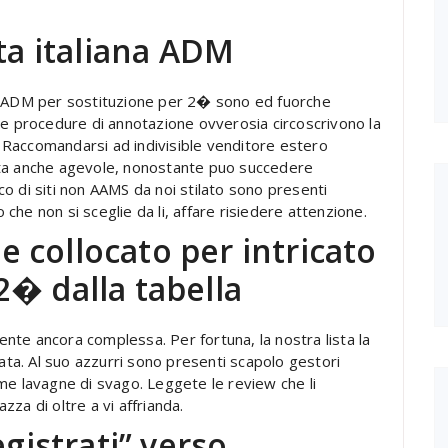
rta italiana ADM
 ADM per sostituzione per 2� sono ed fuorche
he procedure di annotazione ovverosia circoscrivono la
i. Raccomandarsi ad indivisible venditore estero
icata anche agevole, nonostante puo succedere
nco di siti non AAMS da noi stilato sono presenti
o che non si sceglie da li, affare risiedere attenzione.
le collocato per intricato
� dalla tabella
te ancora complessa. Per fortuna, la nostra lista la
a. Al suo azzurri sono presenti scapolo gestori
time lavagne di svago. Leggete le review che li
za di oltre a vi affrianda.
egistrati” verso