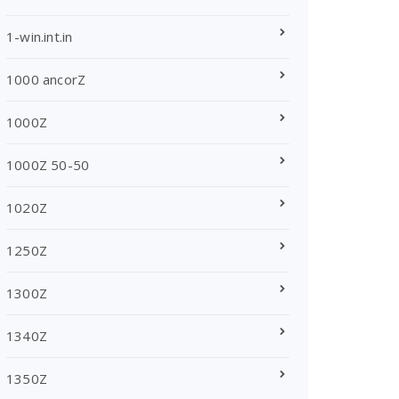
1-win.int.in
1000 ancorZ
1000Z
1000Z 50-50
1020Z
1250Z
1300Z
1340Z
1350Z