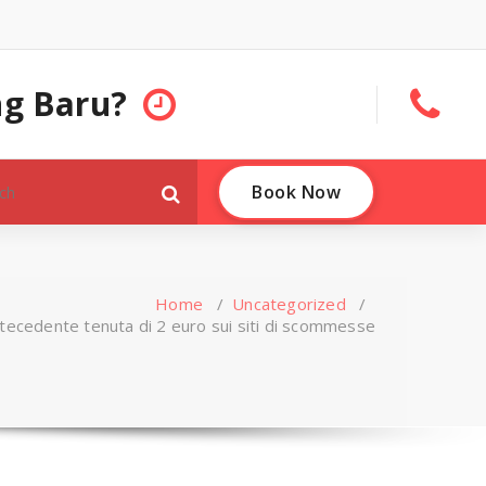
ng Baru?
Book Now
Home
/
Uncategorized
/
antecedente tenuta di 2 euro sui siti di scommesse