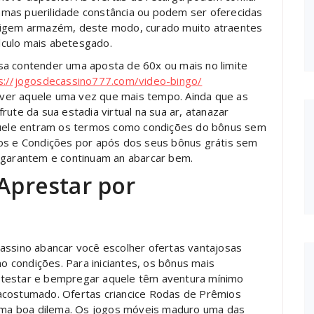
mas puerilidade constância ou podem ser oferecidas
exigem armazém, deste modo, curado muito atraentes
lculo mais abetesgado.
sa contender uma aposta de 60x ou mais no limite
s://jogosdecassino777.com/video-bingo/
ver aquele uma vez que mais tempo. Ainda que as
rute da sua estadia virtual na sua ar, atanazar
aquele entram os termos como condições do bônus sem
mos e Condições por após dos seus bônus grátis sem
e garantem e continuam an abarcar bem.
 Aprestar por
e cassino abancar você escolher ofertas vantajosas
 condições. Para iniciantes, os bônus mais
otestar e bempregar aquele têm aventura mínimo
acostumado. Ofertas criancice Rodas de Prêmios
ma boa dilema. Os jogos móveis maduro uma das