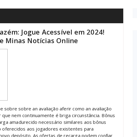
zém: Jogue Acessível em 2024!
e Minas Notícias Online
 sobre sobre an avaliação aferir como an avaliação
ar que nem continuamente é briga circunstância. Bônus
carga amadurecido necessário similares aos bônus
do oferecidos aos jogadores existentes para
 novo depósito.
As ofertas de recarga podem confiar