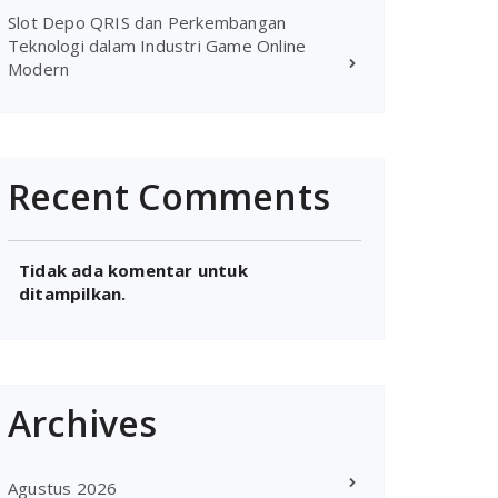
Slot Depo QRIS dan Perkembangan
Teknologi dalam Industri Game Online
Modern
Recent Comments
Tidak ada komentar untuk
ditampilkan.
Archives
Agustus 2026