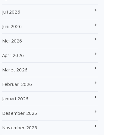
Juli 2026
Juni 2026
Mei 2026
April 2026
Maret 2026
Februari 2026
Januari 2026
Desember 2025
November 2025