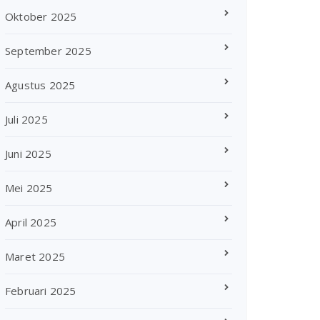
Oktober 2025
September 2025
Agustus 2025
Juli 2025
Juni 2025
Mei 2025
April 2025
Maret 2025
Februari 2025