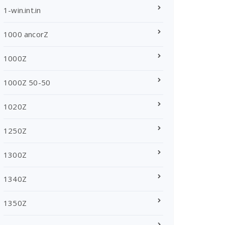
1-win.int.in
1000 ancorZ
1000Z
1000Z 50-50
1020Z
1250Z
1300Z
1340Z
1350Z