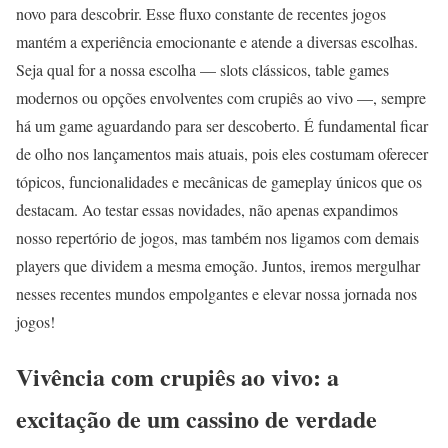
novo para descobrir. Esse fluxo constante de recentes jogos
mantém a experiência emocionante e atende a diversas escolhas.
Seja qual for a nossa escolha — slots clássicos, table games
modernos ou opções envolventes com crupiês ao vivo —, sempre
há um game aguardando para ser descoberto. É fundamental ficar
de olho nos lançamentos mais atuais, pois eles costumam oferecer
tópicos, funcionalidades e mecânicas de gameplay únicos que os
destacam. Ao testar essas novidades, não apenas expandimos
nosso repertório de jogos, mas também nos ligamos com demais
players que dividem a mesma emoção. Juntos, iremos mergulhar
nesses recentes mundos empolgantes e elevar nossa jornada nos
jogos!
Vivência com crupiês ao vivo: a
excitação de um cassino de verdade