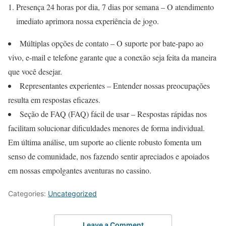
Presença 24 horas por dia, 7 dias por semana – O atendimento
imediato aprimora nossa experiência de jogo.
Múltiplas opções de contato – O suporte por bate-papo ao
vivo, e-mail e telefone garante que a conexão seja feita da maneira
que você desejar.
Representantes experientes – Entender nossas preocupações
resulta em respostas eficazes.
Seção de FAQ (FAQ) fácil de usar – Respostas rápidas nos
facilitam solucionar dificuldades menores de forma individual.
Em última análise, um suporte ao cliente robusto fomenta um
senso de comunidade, nos fazendo sentir apreciados e apoiados
em nossas empolgantes aventuras no cassino.
Categories:
Uncategorized
Leave a Comment