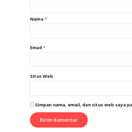
Nama
*
Email
*
Situs Web
Simpan nama, email, dan situs web saya p