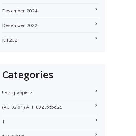
Desember 2024
Desember 2022
Juli 2021
Categories
! Без рубрики
(AU 02.01) A_1_u327xtbd25
1