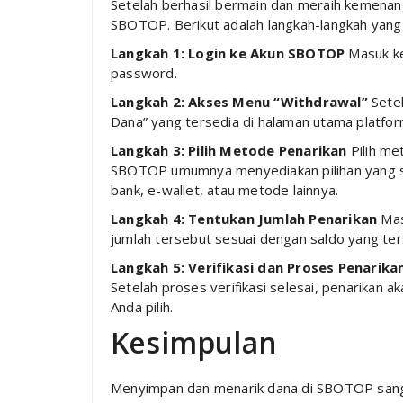
Setelah berhasil bermain dan meraih kemenang
SBOTOP. Berikut adalah langkah-langkah yang p
Langkah 1: Login ke Akun SBOTOP
Masuk k
password.
Langkah 2: Akses Menu “Withdrawal”
Setel
Dana” yang tersedia di halaman utama platfor
Langkah 3: Pilih Metode Penarikan
Pilih me
SBOTOP umumnya menyediakan pilihan yang s
bank, e-wallet, atau metode lainnya.
Langkah 4: Tentukan Jumlah Penarikan
Mas
jumlah tersebut sesuai dengan saldo yang ter
Langkah 5: Verifikasi dan Proses Penarika
Setelah proses verifikasi selesai, penarikan a
Anda pilih.
Kesimpulan
Menyimpan dan menarik dana di SBOTOP sangat