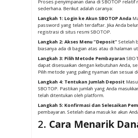
Proses penyimpanan dana di SBOTOP relatif 
sederhana. Berikut adalah caranya:
Langkah 1: Login ke Akun SBOTOP Anda
Ma
password yang telah terdaftar. Jika Anda belu
registrasi di situs resmi SBOTOP.
Langkah 2: Akses Menu “Deposit”
Setelah b
biasanya ada di bagian atas atau di halaman u
Langkah 3: Pilih Metode Pembayaran
SBOTO
dapat disesuaikan dengan kebutuhan Anda, sepe
Pilih metode yang paling nyaman dan sesuai d
Langkah 4: Tentukan Jumlah Deposit
Masuk
SBOTOP. Pastikan jumlah yang Anda masukka
telah ditentukan oleh platform.
Langkah 5: Konfirmasi dan Selesaikan Pe
pembayaran. Setelah dana masuk ke akun And
2.
Cara Menarik Dan