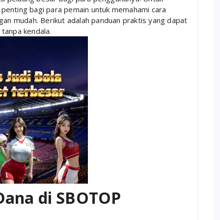
 penting bagi para pemain untuk memahami cara
n mudah. Berikut adalah panduan praktis yang dapat
 tanpa kendala.
Dana di SBOTOP