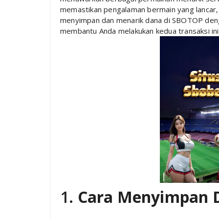
memastikan pengalaman bermain yang lancar,
menyimpan dan menarik dana di SBOTOP denga
membantu Anda melakukan kedua transaksi ini
1.
Cara Menyimpan 