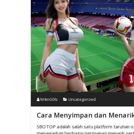
M4inG0ls
Uncategorized
Cara Menyimpan dan Menari
SBOTOP adalah salah satu platform taruhan ola
menawarkan berbagai permainan menarik sert