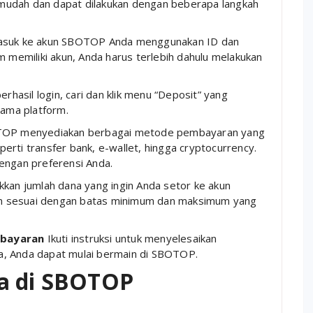
mudah dan dapat dilakukan dengan beberapa langkah
suk ke akun SBOTOP Anda menggunakan ID dan
m memiliki akun, Anda harus terlebih dahulu melakukan
erhasil login, cari dan klik menu “Deposit” yang
tama platform.
P menyediakan berbagai metode pembayaran yang
rti transfer bank, e-wallet, hingga cryptocurrency.
engan preferensi Anda.
kan jumlah dana yang ingin Anda setor ke akun
n sesuai dengan batas minimum dan maksimum yang
mbayaran
Ikuti instruksi untuk menyelesaikan
a, Anda dapat mulai bermain di SBOTOP.
a di SBOTOP