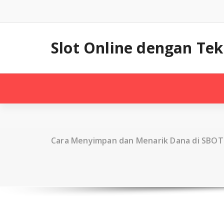
Skip
to
content
Slot Online dengan Tek
Cara Menyimpan dan Menarik Dana di SBO