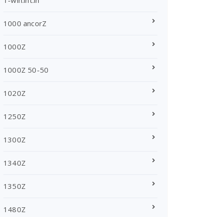
1-win.int.in
1000 ancorZ
1000Z
1000Z 50-50
1020Z
1250Z
1300Z
1340Z
1350Z
1480Z