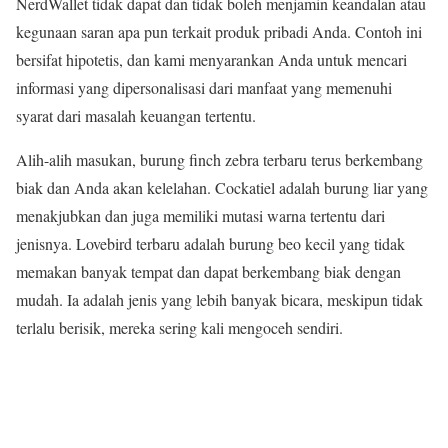
NerdWallet tidak dapat dan tidak boleh menjamin keandalan atau
kegunaan saran apa pun terkait produk pribadi Anda. Contoh ini
bersifat hipotetis, dan kami menyarankan Anda untuk mencari
informasi yang dipersonalisasi dari manfaat yang memenuhi
syarat dari masalah keuangan tertentu.
Alih-alih masukan, burung finch zebra terbaru terus berkembang
biak dan Anda akan kelelahan. Cockatiel adalah burung liar yang
menakjubkan dan juga memiliki mutasi warna tertentu dari
jenisnya. Lovebird terbaru adalah burung beo kecil yang tidak
memakan banyak tempat dan dapat berkembang biak dengan
mudah. ​​Ia adalah jenis yang lebih banyak bicara, meskipun tidak
terlalu berisik, mereka sering kali mengoceh sendiri.