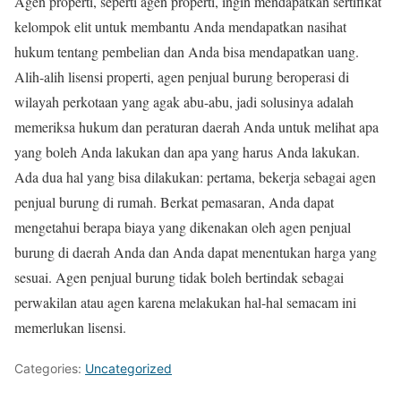
Agen properti, seperti agen properti, ingin mendapatkan sertifikat
kelompok elit untuk membantu Anda mendapatkan nasihat
hukum tentang pembelian dan Anda bisa mendapatkan uang.
Alih-alih lisensi properti, agen penjual burung beroperasi di
wilayah perkotaan yang agak abu-abu, jadi solusinya adalah
memeriksa hukum dan peraturan daerah Anda untuk melihat apa
yang boleh Anda lakukan dan apa yang harus Anda lakukan.
Ada dua hal yang bisa dilakukan: pertama, bekerja sebagai agen
penjual burung di rumah. Berkat pemasaran, Anda dapat
mengetahui berapa biaya yang dikenakan oleh agen penjual
burung di daerah Anda dan Anda dapat menentukan harga yang
sesuai. Agen penjual burung tidak boleh bertindak sebagai
perwakilan atau agen karena melakukan hal-hal semacam ini
memerlukan lisensi.
Categories:
Uncategorized