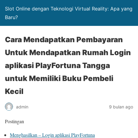
Slot Online dengan Teknologi Virtual Reality: Apa yang
Baru?
Cara Mendapatkan Pembayaran
Untuk Mendapatkan Rumah Login
aplikasi PlayFortuna Tangga
untuk Memiliki Buku Pembeli
Kecil
admin
9 bulan ago
Postingan
Menghasilkan – Login aplikasi PlayFortuna