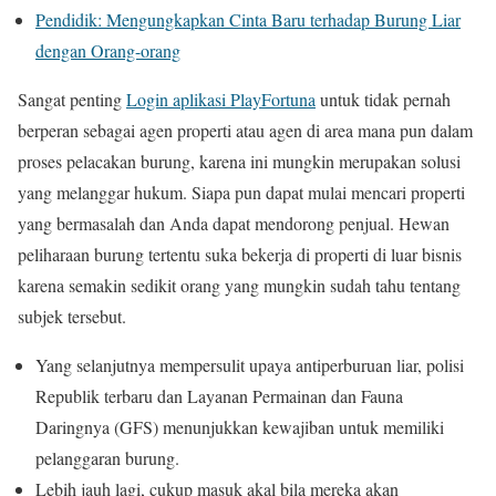
Pendidik: Mengungkapkan Cinta Baru terhadap Burung Liar
dengan Orang-orang
Sangat penting
Login aplikasi PlayFortuna
untuk tidak pernah
berperan sebagai agen properti atau agen di area mana pun dalam
proses pelacakan burung, karena ini mungkin merupakan solusi
yang melanggar hukum. Siapa pun dapat mulai mencari properti
yang bermasalah dan Anda dapat mendorong penjual. Hewan
peliharaan burung tertentu suka bekerja di properti di luar bisnis
karena semakin sedikit orang yang mungkin sudah tahu tentang
subjek tersebut.
Yang selanjutnya mempersulit upaya antiperburuan liar, polisi
Republik terbaru dan Layanan Permainan dan Fauna
Daringnya (GFS) menunjukkan kewajiban untuk memiliki
pelanggaran burung.
Lebih jauh lagi, cukup masuk akal bila mereka akan