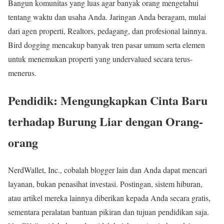
Bangun komunitas yang luas agar banyak orang mengetahui
tentang waktu dan usaha Anda. Jaringan Anda beragam, mulai
dari agen properti, Realtors, pedagang, dan profesional lainnya.
Bird dogging mencakup banyak tren pasar umum serta elemen
untuk menemukan properti yang undervalued secara terus-
menerus.
Pendidik: Mengungkapkan Cinta Baru
terhadap Burung Liar dengan Orang-
orang
NerdWallet, Inc., cobalah blogger lain dan Anda dapat mencari
layanan, bukan penasihat investasi. Postingan, sistem hiburan,
atau artikel mereka lainnya diberikan kepada Anda secara gratis,
sementara peralatan bantuan pikiran dan tujuan pendidikan saja.