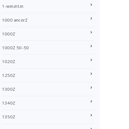
1-win.int.in
1000 ancorZ
1000Z
1000Z 50-50
1020Z
1250Z
1300Z
1340Z
1350Z