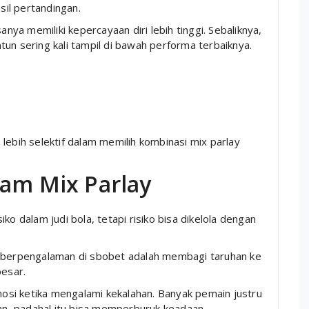
il pertandingan.
a memiliki kepercayaan diri lebih tinggi. Sebaliknya,
un sering kali tampil di bawah performa terbaiknya.
lebih selektif dalam memilih kombinasi mix parlay
lam Mix Parlay
ko dalam judi bola, tetapi risiko bisa dikelola dengan
n berpengalaman di sbobet adalah membagi taruhan ke
besar.
emosi ketika mengalami kekalahan. Banyak pemain justru
n, padahal itu bisa memperburuk keadaan.