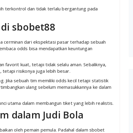
ih terkontrol dan tidak terlalu bergantung pada
di sbobet88
ga cerminan dari ekspektasi pasar terhadap sebuah
membaca odds bisa mendapatkan keuntungan
favorit kuat, tetapi tidak selalu aman. Sebaliknya,
tetapi risikonya juga lebih besar.
g. Jika sebuah tim memiliki odds kecil tetapi statistik
ertimbangkan ulang sebelum memasukkannya ke dalam
ci utama dalam membangun tiket yang lebih realistis.
 dalam Judi Bola
abaikan oleh pemain pemula. Padahal dalam sbobet