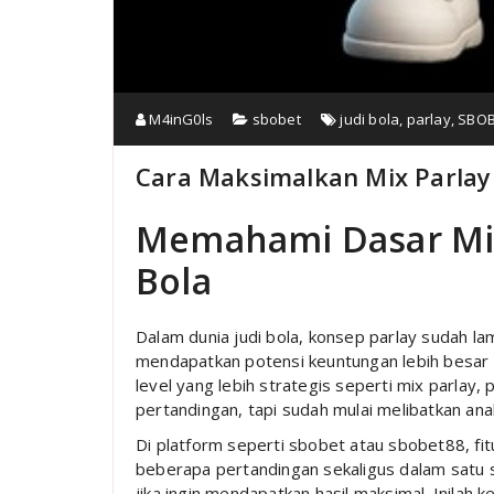
M4inG0ls
sbobet
judi bola
,
parlay
,
SBO
Cara Maksimalkan Mix Parlay 
Memahami Dasar Mix 
Bola
Dalam dunia judi bola, konsep parlay sudah lam
mendapatkan potensi keuntungan lebih besar da
level yang lebih strategis seperti mix parlay,
pertandingan, tapi sudah mulai melibatkan anal
Di platform seperti sbobet atau sbobet88, f
beberapa pertandingan sekaligus dalam satu sl
jika ingin mendapatkan hasil maksimal. Inilah 