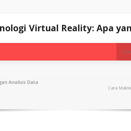
nologi Virtual Reality: Apa ya
Search
for:
an Analisis Data
Cara Maksi