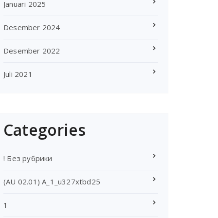
Januari 2025
Desember 2024
Desember 2022
Juli 2021
Categories
! Без рубрики
(AU 02.01) A_1_u327xtbd25
1