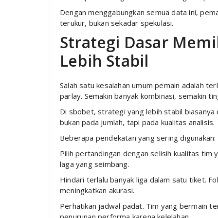
Dengan menggabungkan semua data ini, pemai
terukur, bukan sekadar spekulasi.
Strategi Dasar Memil
Lebih Stabil
Salah satu kesalahan umum pemain adalah ter
parlay. Semakin banyak kombinasi, semakin ting
Di sbobet, strategi yang lebih stabil biasanya
bukan pada jumlah, tapi pada kualitas analisis.
Beberapa pendekatan yang sering digunakan:
Pilih pertandingan dengan selisih kualitas tim 
laga yang seimbang.
Hindari terlalu banyak liga dalam satu tiket.
meningkatkan akurasi.
Perhatikan jadwal padat. Tim yang bermain te
penurunan performa karena kelelahan.