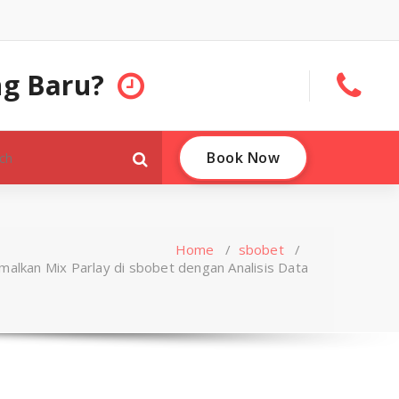
ng Baru?
Book Now
Home
/
sbobet
/
malkan Mix Parlay di sbobet dengan Analisis Data