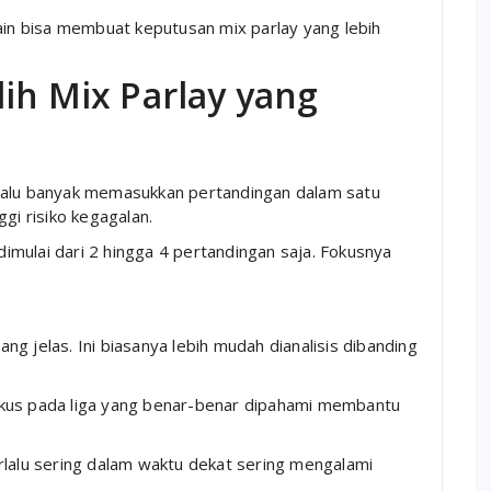
n bisa membuat keputusan mix parlay yang lebih
ih Mix Parlay yang
lalu banyak memasukkan pertandingan dalam satu
gi risiko kegagalan.
 dimulai dari 2 hingga 4 pertandingan saja. Fokusnya
yang jelas. Ini biasanya lebih mudah dianalisis dibanding
 Fokus pada liga yang benar-benar dipahami membantu
rlalu sering dalam waktu dekat sering mengalami