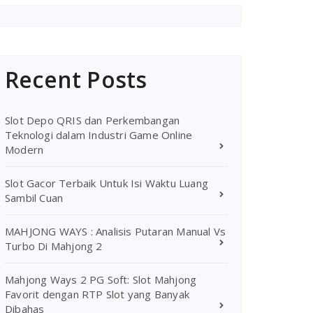
Recent Posts
Slot Depo QRIS dan Perkembangan
Teknologi dalam Industri Game Online
Modern
Slot Gacor Terbaik Untuk Isi Waktu Luang
Sambil Cuan
MAHJONG WAYS : Analisis Putaran Manual Vs
Turbo Di Mahjong 2
Mahjong Ways 2 PG Soft: Slot Mahjong
Favorit dengan RTP Slot yang Banyak
Dibahas