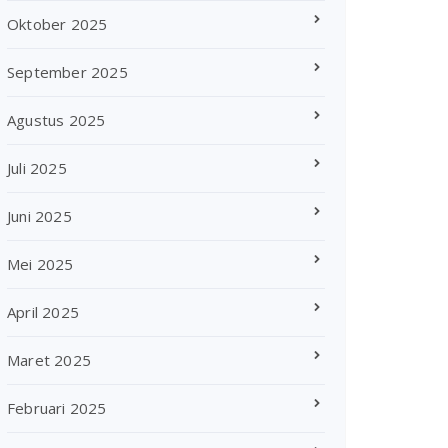
Oktober 2025
September 2025
Agustus 2025
Juli 2025
Juni 2025
Mei 2025
April 2025
Maret 2025
Februari 2025