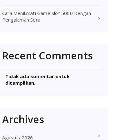
Cara Menikmati Game Slot 5000 Dengan
Pengalaman Seru
Recent Comments
Tidak ada komentar untuk
ditampilkan.
Archives
Agustus 2026