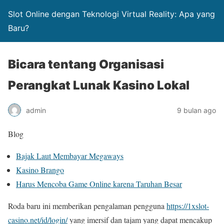
Slot Online dengan Teknologi Virtual Reality: Apa yang
Baru?
Bicara tentang Organisasi
Perangkat Lunak Kasino Lokal
admin
9 bulan ago
Blog
Bajak Laut Membayar Megaways
Kasino Brango
Harus Mencoba Game Online karena Taruhan Besar
Roda baru ini memberikan pengalaman pengguna
https://1xslot-
casino.net/id/login/
yang imersif dan tajam yang dapat mencakup