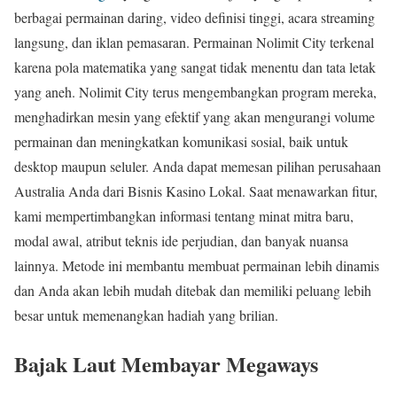
berbagai permainan daring, video definisi tinggi, acara streaming
langsung, dan iklan pemasaran. Permainan Nolimit City terkenal
karena pola matematika yang sangat tidak menentu dan tata letak
yang aneh. Nolimit City terus mengembangkan program mereka,
menghadirkan mesin yang efektif yang akan mengurangi volume
permainan dan meningkatkan komunikasi sosial, baik untuk
desktop maupun seluler. Anda dapat memesan pilihan perusahaan
Australia Anda dari Bisnis Kasino Lokal. Saat menawarkan fitur,
kami mempertimbangkan informasi tentang minat mitra baru,
modal awal, atribut teknis ide perjudian, dan banyak nuansa
lainnya. Metode ini membantu membuat permainan lebih dinamis
dan Anda akan lebih mudah ditebak dan memiliki peluang lebih
besar untuk memenangkan hadiah yang brilian.
Bajak Laut Membayar Megaways