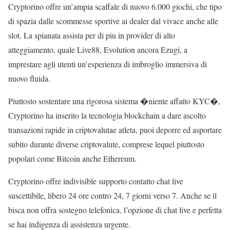
Cryptorino offre un’ampia scaffale di nuovo 6.000 giochi, che tipo
di spazia dalle scommesse sportive ai dealer dal vivace anche alle
slot. La spianata assista per di piu in provider di alto
atteggiamento, quale Live88, Evolution ancora Ezugi, a
imprestare agli utenti un’esperienza di imbroglio immersiva di
nuovo fluida.
Piuttosto sostentare una rigorosa sistema �niente affatto KYC�,
Cryptorino ha inserito la tecnologia blockchain a dare ascolto
transazioni rapide in criptovalutae atleta, puoi deporre ed asportare
subito durante diverse criptovalute, comprese lequel piuttosto
popolari come Bitcoin anche Ethereum.
Cryptorino offre indivisible supporto contatto chat live
suscettibile, libero 24 ore contro 24, 7 giorni verso 7. Anche se il
bisca non offra sostegno telefonica, l’opzione di chat live e perfetta
se hai indigenza di assistenza urgente.