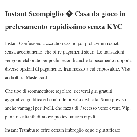
Instant Scompiglio � Casa da gioco in
prelevamento rapidissimo senza KYC
Instant Confusione e excretion casino per prelievi immediati,
senza accertamento, che offre pagamenti sicuri. Le transazioni
vengono elaborate per pochi secondi anche la basamento supporta
diverse opzioni di pagamento, frammezzo a cui criptovalute, Visa
addirittura Mastercard.
Che tipo di scommettitore regolare, riceverai giri gratuiti
aggiuntivi, gratifica ed controllo privato dedicata. Sono previsti
anche vantaggi per livelli, che razza di l’accesso verso eventi Vip,
punti riscattabili di nuovo prelievi ancora rapidi.
Instant Trambusto offre certain imbroglio equo e giustificato