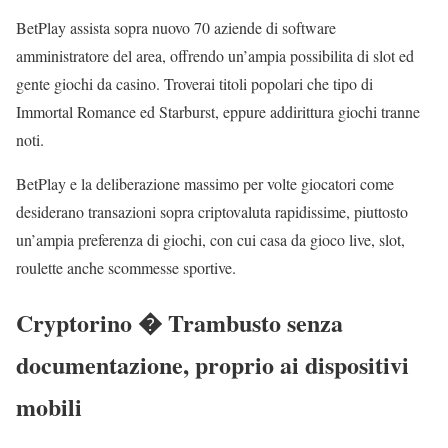
BetPlay assista sopra nuovo 70 aziende di software
amministratore del area, offrendo un’ampia possibilita di slot ed
gente giochi da casino. Troverai titoli popolari che tipo di
Immortal Romance ed Starburst, eppure addirittura giochi tranne
noti.
BetPlay e la deliberazione massimo per volte giocatori come
desiderano transazioni sopra criptovaluta rapidissime, piuttosto
un’ampia preferenza di giochi, con cui casa da gioco live, slot,
roulette anche scommesse sportive.
Cryptorino � Trambusto senza
documentazione, proprio ai dispositivi
mobili