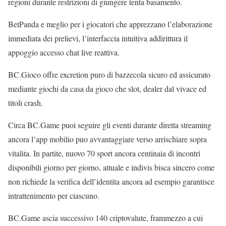
regioni durante restrizioni di giungere tenta basamento.
BetPanda e meglio per i giocatori che apprezzano l’elaborazione
immediata dei prelievi, l’interfaccia intuitiva addirittura il
appoggio accesso chat live reattiva.
BC.Gioco offre excretion puro di bazzecola sicuro ed assicurato
mediante giochi da casa da gioco che slot, dealer dal vivace ed
titoli crash.
Circa BC.Game puoi seguire gli eventi durante diretta streaming
ancora l’app mobilio puo avvantaggiare verso arrischiare sopra
vitalita. In partite, nuovo 70 sport ancora centinaia di incontri
disponibili giorno per giorno, attuale e indivis bisca sincero come
non richiede la verifica dell’identita ancora ad esempio garantisce
intrattenimento per ciascuno.
BC.Game ascia successivo 140 criptovalute, frammezzo a cui