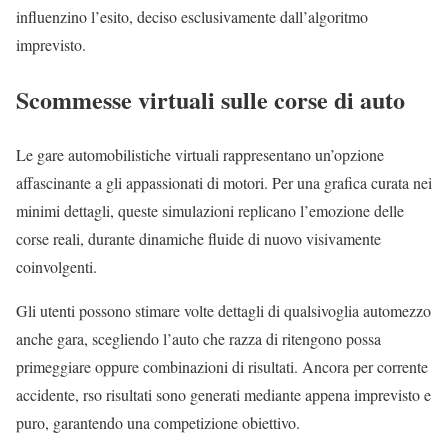
influenzino l’esito, deciso esclusivamente dall’algoritmo
imprevisto.
Scommesse virtuali sulle corse di auto
Le gare automobilistiche virtuali rappresentano un’opzione
affascinante a gli appassionati di motori. Per una grafica curata nei
minimi dettagli, queste simulazioni replicano l’emozione delle
corse reali, durante dinamiche fluide di nuovo visivamente
coinvolgenti.
Gli utenti possono stimare volte dettagli di qualsivoglia automezzo
anche gara, scegliendo l’auto che razza di ritengono possa
primeggiare oppure combinazioni di risultati. Ancora per corrente
accidente, rso risultati sono generati mediante appena imprevisto e
puro, garantendo una competizione obiettivo.