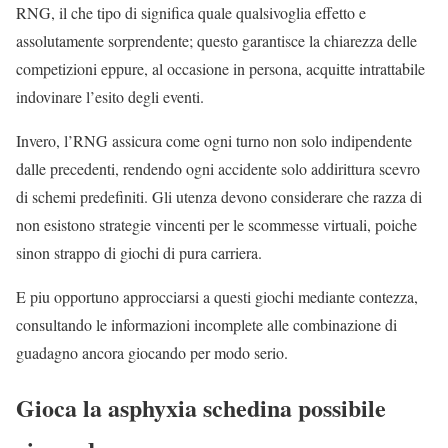
RNG, il che tipo di significa quale qualsivoglia effetto e
assolutamente sorprendente; questo garantisce la chiarezza delle
competizioni eppure, al occasione in persona, acquitte intrattabile
indovinare l’esito degli eventi.
Invero, l’RNG assicura come ogni turno non solo indipendente
dalle precedenti, rendendo ogni accidente solo addirittura scevro
di schemi predefiniti. Gli utenza devono considerare che razza di
non esistono strategie vincenti per le scommesse virtuali, poiche
sinon strappo di giochi di pura carriera.
E piu opportuno approcciarsi a questi giochi mediante contezza,
consultando le informazioni incomplete alle combinazione di
guadagno ancora giocando per modo serio.
Gioca la asphyxia schedina possibile