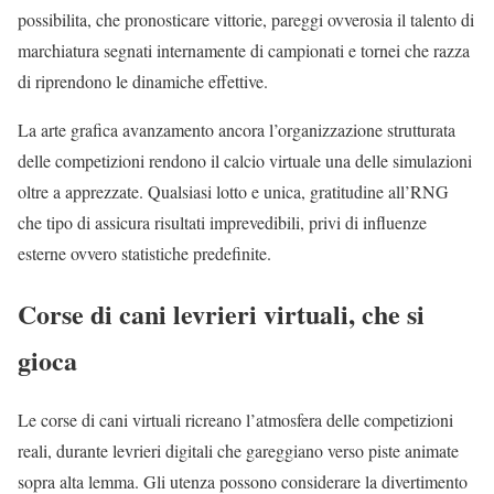
possibilita, che pronosticare vittorie, pareggi ovverosia il talento di
marchiatura segnati internamente di campionati e tornei che razza
di riprendono le dinamiche effettive.
La arte grafica avanzamento ancora l’organizzazione strutturata
delle competizioni rendono il calcio virtuale una delle simulazioni
oltre a apprezzate. Qualsiasi lotto e unica, gratitudine all’RNG
che tipo di assicura risultati imprevedibili, privi di influenze
esterne ovvero statistiche predefinite.
Corse di cani levrieri virtuali, che si
gioca
Le corse di cani virtuali ricreano l’atmosfera delle competizioni
reali, durante levrieri digitali che gareggiano verso piste animate
sopra alta lemma. Gli utenza possono considerare la divertimento