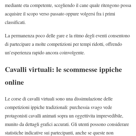
mediante eta competente, scegliendo il cane quale ritengono possa
acquisire il scopo verso passato oppure volgersi fra i primi
classificati.
La permanenza poco delle gare e la ritmo degli eventi consentono
di partecipare a molte competizioni per tempi ridotti, offrendo
un’esperienza rapido ancora coinvolgente.
Cavalli virtuali: le scommesse ippiche
online
Le corse di cavalli virtuali sono una dissimulazione delle
competizioni ippiche tradizionali: purchessia svago vede
protagonisti cavalli animati sopra un oggettivita imprevedibile,
munito da dettagli grafici accurati. Gli utenti possono considerare
statistiche indicative sui partecipanti, anche se queste non