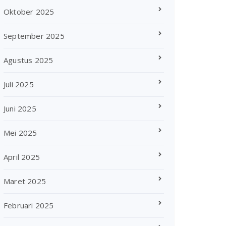
Oktober 2025
September 2025
Agustus 2025
Juli 2025
Juni 2025
Mei 2025
April 2025
Maret 2025
Februari 2025