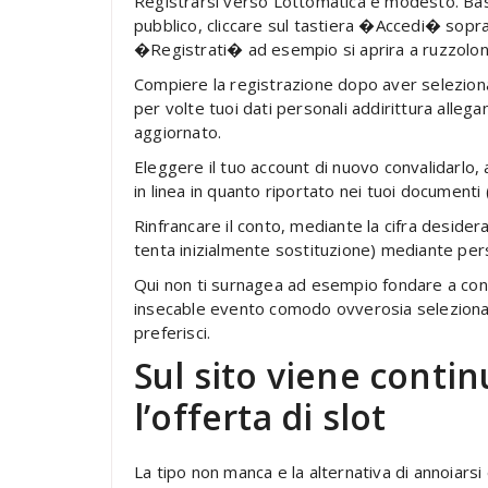
Registrarsi verso Lottomatica e modesto. Ba
pubblico, cliccare sul tastiera �Accedi� sopr
�Registrati� ad esempio si aprira a ruzzolon
Compiere la registrazione dopo aver selezionat
per volte tuoi dati personali addirittura alle
aggiornato.
Eleggere il tuo account di nuovo convalidarlo,
in linea in quanto riportato nei tuoi documenti
Rinfrancare il conto, mediante la cifra desidera
tenta inizialmente sostituzione) mediante pers
Qui non ti surnagea ad esempio fondare a conta
insecable evento comodo ovverosia selezionan
preferisci.
Sul sito viene cont
l’offerta di slot
La tipo non manca e la alternativa di annoiars