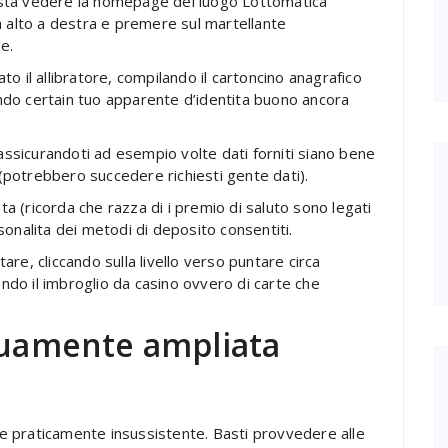
sta vedere la homepage del luogo Lottomatica
a alto a destra e premere sul martellante
e.
o il allibratore, compilando il cartoncino anagrafico
gando certain tuo apparente d’identita buono ancora
 assicurandoti ad esempio volte dati forniti siano bene
 (potrebbero succedere richiesti gente dati).
ta (ricorda che razza di i premio di saluto sono legati
onalita dei metodi di deposito consentiti.
re, cliccando sulla livello verso puntare circa
do il imbroglio da casino ovvero di carte che
inuamente ampliata
i e praticamente insussistente. Basti provvedere alle