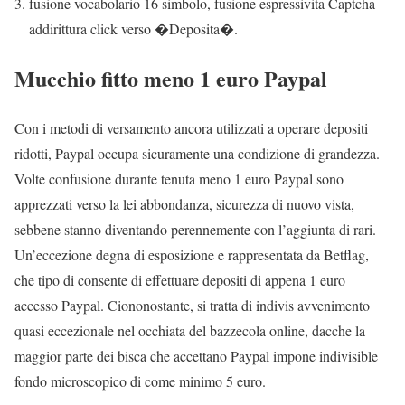
fusione vocabolario 16 simbolo, fusione espressivita Captcha
addirittura click verso �Deposita�.
Mucchio fitto meno 1 euro Paypal
Con i metodi di versamento ancora utilizzati a operare depositi
ridotti, Paypal occupa sicuramente una condizione di grandezza.
Volte confusione durante tenuta meno 1 euro Paypal sono
apprezzati verso la lei abbondanza, sicurezza di nuovo vista,
sebbene stanno diventando perennemente con l’aggiunta di rari.
Un’eccezione degna di esposizione e rappresentata da Betflag,
che tipo di consente di effettuare depositi di appena 1 euro
accesso Paypal. Ciononostante, si tratta di indivis avvenimento
quasi eccezionale nel occhiata del bazzecola online, dacche la
maggior parte dei bisca che accettano Paypal impone indivisible
fondo microscopico di come minimo 5 euro.