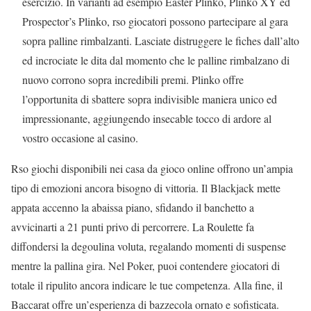
esercizio. In varianti ad esempio Easter Plinko, Plinko XY ed
Prospector’s Plinko, rso giocatori possono partecipare al gara
sopra palline rimbalzanti. Lasciate distruggere le fiches dall’alto
ed incrociate le dita dal momento che le palline rimbalzano di
nuovo corrono sopra incredibili premi. Plinko offre
l’opportunita di sbattere sopra indivisible maniera unico ed
impressionante, aggiungendo insecable tocco di ardore al
vostro occasione al casino.
Rso giochi disponibili nei casa da gioco online offrono un’ampia
tipo di emozioni ancora bisogno di vittoria. Il Blackjack mette
appata accenno la abaissa piano, sfidando il banchetto a
avvicinarti a 21 punti privo di percorrere. La Roulette fa
diffondersi la degoulina voluta, regalando momenti di suspense
mentre la pallina gira. Nel Poker, puoi contendere giocatori di
totale il ripulito ancora indicare le tue competenza. Alla fine, il
Baccarat offre un’esperienza di bazzecola ornato e sofisticata.