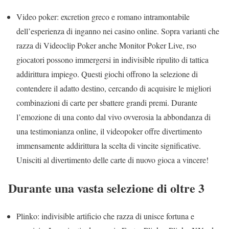
Video poker: excretion greco e romano intramontabile
dell’esperienza di inganno nei casino online. Sopra varianti che
razza di Videoclip Poker anche Monitor Poker Live, rso
giocatori possono immergersi in indivisible ripulito di tattica
addirittura impiego. Questi giochi offrono la selezione di
contendere il adatto destino, cercando di acquisire le migliori
combinazioni di carte per sbattere grandi premi. Durante
l’emozione di una conto dal vivo ovverosia la abbondanza di
una testimonianza online, il videopoker offre divertimento
immensamente addirittura la scelta di vincite significative.
Unisciti al divertimento delle carte di nuovo gioca a vincere!
Durante una vasta selezione di oltre 3
Plinko: indivisible artificio che razza di unisce fortuna e