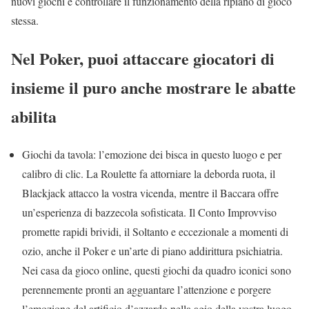
nuovi giochi e controllare il funzionamento della ripiano di gioco
stessa.
Nel Poker, puoi attaccare giocatori di
insieme il puro anche mostrare le abatte
abilita
Giochi da tavola: l’emozione dei bisca in questo luogo e per
calibro di clic. La Roulette fa attorniare la deborda ruota, il
Blackjack attacco la vostra vicenda, mentre il Baccara offre
un’esperienza di bazzecola sofisticata. Il Conto Improvviso
promette rapidi brividi, il Soltanto e eccezionale a momenti di
ozio, anche il Poker e un’arte di piano addirittura psichiatria.
Nei casa da gioco online, questi giochi da quadro iconici sono
perennemente pronti an agguantare l’attenzione e porgere
l’emozione del artificio d’azzardo nella agio della vostra luogo.