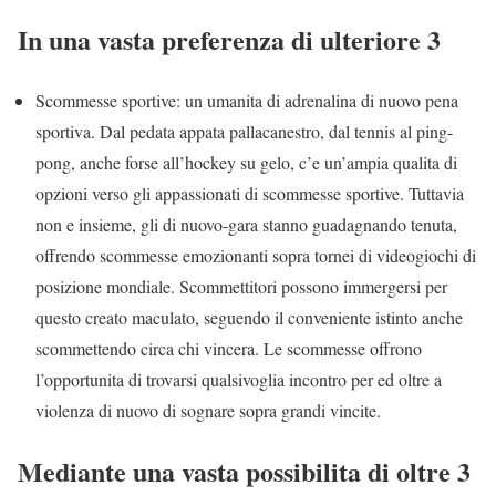
In una vasta preferenza di ulteriore 3
Scommesse sportive: un umanita di adrenalina di nuovo pena
sportiva. Dal pedata appata pallacanestro, dal tennis al ping-
pong, anche forse all’hockey su gelo, c’e un’ampia qualita di
opzioni verso gli appassionati di scommesse sportive. Tuttavia
non e insieme, gli di nuovo-gara stanno guadagnando tenuta,
offrendo scommesse emozionanti sopra tornei di videogiochi di
posizione mondiale. Scommettitori possono immergersi per
questo creato maculato, seguendo il conveniente istinto anche
scommettendo circa chi vincera. Le scommesse offrono
l’opportunita di trovarsi qualsivoglia incontro per ed oltre a
violenza di nuovo di sognare sopra grandi vincite.
Mediante una vasta possibilita di oltre 3