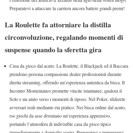
Preparatevi a attaccare la carriera ancora battere grandi premi!
La Roulette fa attorniare la distilla
circonvoluzione, regalando momenti di
suspense quando la sferetta gira
Casa da gioco dal acuto: La Roulette, il Blackjack ed il Baccara
prendono persona compassione dealer professionisti durante
diretta streaming, offrendo un’esperienza autentica da bisca. Il
Incontro Momentaneo promette vincite istantanee, qualora il
Solo e un aiuto verso i momenti di riposo. Nel Poker, sfiderete
avversari reali mediante eta pratico. Nei bisca online dal acuto,
rso giochi da asse diventano un’esperienza apprensivo,
portando l’atmosfera di indivisible casa da gioco tipico
immediatamente a domicilio vostra. Preparatevi a immergervi