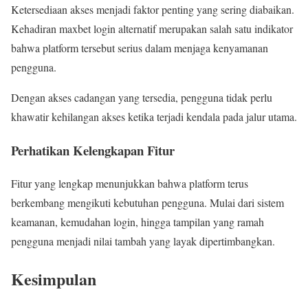
Ketersediaan akses menjadi faktor penting yang sering diabaikan.
Kehadiran maxbet login alternatif merupakan salah satu indikator
bahwa platform tersebut serius dalam menjaga kenyamanan
pengguna.
Dengan akses cadangan yang tersedia, pengguna tidak perlu
khawatir kehilangan akses ketika terjadi kendala pada jalur utama.
Perhatikan Kelengkapan Fitur
Fitur yang lengkap menunjukkan bahwa platform terus
berkembang mengikuti kebutuhan pengguna. Mulai dari sistem
keamanan, kemudahan login, hingga tampilan yang ramah
pengguna menjadi nilai tambah yang layak dipertimbangkan.
Kesimpulan