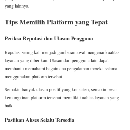
yang lainnya.
Tips Memilih Platform yang Tepat
Periksa Reputasi dan Ulasan Pengguna
Reputasi sering kali menjadi gambaran awal mengenai kualitas
layanan yang diberikan. Ulasan dari pengguna lain dapat
membantu memahami bagaimana pengalaman mereka selama
menggunakan platform tersebut.
Semakin banyak ulasan positif yang konsisten, semakin besar
kemungkinan platform tersebut memiliki kualitas layanan yang
baik.
Pastikan Akses Selalu Tersedia