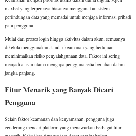
maxbet yang terpercaya biasanya menggunakan sistem
perlindungan data yang memadai untuk menjaga informasi pribadi
para pengguna.
Mulai dari proses login hingga aktivitas dalam akun, semuanya
dikelola menggunakan standar keamanan yang bertujuan
meminimalkan risiko penyalahgunaan data. Faktor ini sering
menjadi alasan utama mengapa pengguna setia bertahan dalam
jangka panjang.
Fitur Menarik yang Banyak Dicari
Pengguna
Selain faktor keamanan dan kenyamanan, pengguna juga
cenderung mencari platform yang menawarkan berbagai fitur
menarik. Kehadiran fitur modern dapat meningkatkan