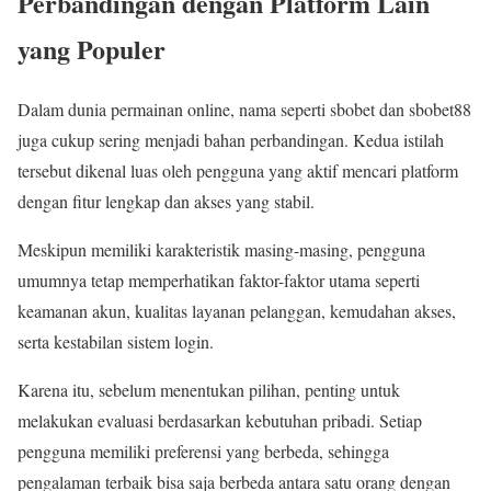
Perbandingan dengan Platform Lain
yang Populer
Dalam dunia permainan online, nama seperti sbobet dan sbobet88
juga cukup sering menjadi bahan perbandingan. Kedua istilah
tersebut dikenal luas oleh pengguna yang aktif mencari platform
dengan fitur lengkap dan akses yang stabil.
Meskipun memiliki karakteristik masing-masing, pengguna
umumnya tetap memperhatikan faktor-faktor utama seperti
keamanan akun, kualitas layanan pelanggan, kemudahan akses,
serta kestabilan sistem login.
Karena itu, sebelum menentukan pilihan, penting untuk
melakukan evaluasi berdasarkan kebutuhan pribadi. Setiap
pengguna memiliki preferensi yang berbeda, sehingga
pengalaman terbaik bisa saja berbeda antara satu orang dengan