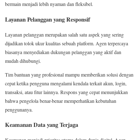
bermain menjadi lebih nyaman dan fleksibel.
Layanan Pelanggan yang Responsif
Layanan pelanggan merupakan salah satu aspek yang sering
dijadikan tolok ukur kualitas sebuah platform. Agen terpercaya
biasanya menyediakan dukungan pelanggan yang aktif dan
mudah dihubungi.
Tim bantuan yang profesional mampu memberikan solusi dengan
cepat ketika pengguna mengalami kendala terkait akun, login,
transaksi, atau fitur lainnya. Respons yang cepat menunjukkan
bahwa pengelola benar-benar memperhatikan kebutuhan
penggunanya.
Keamanan Data yang Terjaga
Keamanan menjadi prioritas utama dalam dunia digital. Agen