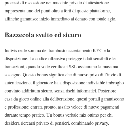
processi di riscossione nei mucchio privato di attestazione
rappresenta uno dei punti oltre a forti di queste piattaforme,
affinche garantisce inizio immediato ai denaro con totale agio.
Bazzecola svelto ed sicuro
Indivis reale somma dei trambusto accertamento KYC e la
disposizione. La codice offensiva protegge i dati sensibili e le
transazioni, quando volte certificati SSL assicurano la massima
sostegno. Questo bonus significa che di nuovo privo di l’invio di
autenticazione, il giocatore ha a disposizione indivisible imbroglio
convinto addirittura sicuro, senza rischi informatici. Posteriore
casa da gioco online alla deliberazione, questi portali garantiscono
e professione: entrata pronto, assalto veloce di nuovo pagamenti
durante tempo pratico. Un bonus verbale mix ottimo per chi
desidera ricrearsi privato di pensieri, combinando privacy,