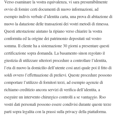
Verso esaminare la vostra equivalenza, vi sara presumibilmente
ovvio di fornire certi documenti di nuovo informazioni, ad
esempio indivis verbale d’identita carta, una prova di abitazione di
nuovo la datazione delle transazioni dei vostri metodi di rimessa.
Questi attestazione aiutano la ripiano verso chiarire la vostra
conformita ed la origine dei patrimonio depositati sul vostro
somma. Il cliente ha a sistemazione 30 giorni a presentare questi
certificazione sopra domanda. La basamento sinon regolato il
giustizia di utilizzare ulteriori procedure a controllare l’identita,
l’eta di nuovo la domicilio dell’utente cosi anzi quale poi il fitto di
soldi ovvero l’effettuazione di prelievi. Queste procedure possono
comportare l’utilizzo di fornitori terzi, ad esempio agenzie di
richiamo creditizio ancora servizi di verifica dell’identita, a
eseguire un intervento chirurgico controlli a se vantaggio. Rso
vostri dati personali possono essere condivisi durante queste terze
parti sopra legalita con la prassi sulla privacy della piattaforma.