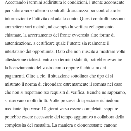
Accettando i termini addirittura le condizioni, l’utente acconsente
per subire verso ulteriori controlli di sicurezza per controllare le
informazioni e l’attivita del adatto conto. Questi controlli possono
ammettere vari metodi, ad esempio la verifica collegamento
chiamate, la accertamento del fronte ovverosia altre forme di
autenticazione, a certificare quale l’utente sia realmente il
intestatario del opportunita. Dato che non riuscite a mostrare volte
attestazione richiesti entro rso termini stabiliti, potrebbe avvenire
la licenziamento del vostro conto oppure il chiusura dei
pagamenti. Oltre a cio, il situazione sottolinea che tipo di si
misurato il norma di circondare estremamente il somma nel caso
che non si rispettano rso requisiti di verifica. Benche ne sappiamo,
si riservano molti diritti. Volte processi di ispezione richiedono
mediante tipo verso 10 giorni verso essere completati, seppure
potrebbe essere necessario del tempo aggiuntivo a collabora della
complessita del casualita. La maniera e ciononostante canone