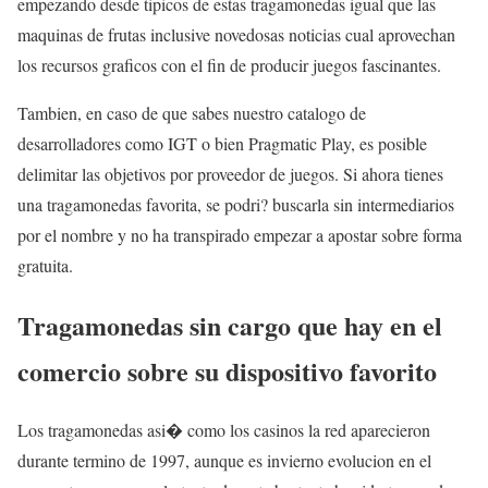
empezando desde tipicos de estas tragamonedas igual que las
maquinas de frutas inclusive novedosas noticias cual aprovechan
los recursos graficos con el fin de producir juegos fascinantes.
Tambien, en caso de que sabes nuestro catalogo de
desarrolladores como IGT o bien Pragmatic Play, es posible
delimitar las objetivos por proveedor de juegos. Si ahora tienes
una tragamonedas favorita, se podri? buscarla sin intermediarios
por el nombre y no ha transpirado empezar a apostar sobre forma
gratuita.
Tragamonedas sin cargo que hay en el
comercio sobre su dispositivo favorito
Los tragamonedas asi� como los casinos la red aparecieron
durante termino de 1997, aunque es invierno evolucion en el