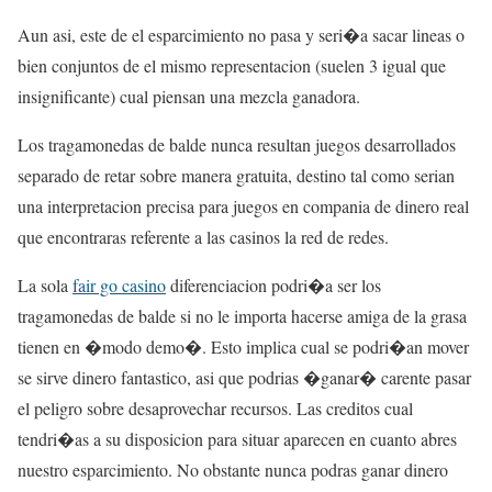
Aun asi, este de el esparcimiento no pasa y seri�a sacar lineas o
bien conjuntos de el mismo representacion (suelen 3 igual que
insignificante) cual piensan una mezcla ganadora.
Los tragamonedas de balde nunca resultan juegos desarrollados
separado de retar sobre manera gratuita, destino tal como serian
una interpretacion precisa para juegos en compania de dinero real
que encontraras referente a las casinos la red de redes.
La sola
fair go casino
diferenciacion podri�a ser los
tragamonedas de balde si no le importa hacerse amiga de la grasa
tienen en �modo demo�. Esto implica cual se podri�an mover
se sirve dinero fantastico, asi que podrias �ganar� carente pasar
el peligro sobre desaprovechar recursos. Las creditos cual
tendri�as a su disposicion para situar aparecen en cuanto abres
nuestro esparcimiento. No obstante nunca podras ganar dinero