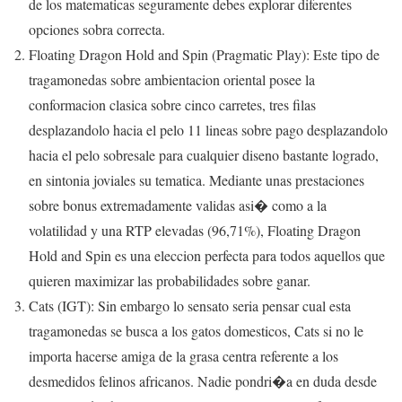
de los matematicas seguramente debes explorar diferentes
opciones sobra correcta.
Floating Dragon Hold and Spin (Pragmatic Play): Este tipo de
tragamonedas sobre ambientacion oriental posee la
conformacion clasica sobre cinco carretes, tres filas
desplazandolo hacia el pelo 11 lineas sobre pago desplazandolo
hacia el pelo sobresale para cualquier diseno bastante logrado,
en sintonia joviales su tematica. Mediante unas prestaciones
sobre bonus extremadamente validas asi� como a la
volatilidad y una RTP elevadas (96,71%), Floating Dragon
Hold and Spin es una eleccion perfecta para todos aquellos que
quieren maximizar las probabilidades sobre ganar.
Cats (IGT): Sin embargo lo sensato seria pensar cual esta
tragamonedas se busca a los gatos domesticos, Cats si no le
importa hacerse amiga de la grasa centra referente a los
desmedidos felinos africanos. Nadie pondri�a en duda desde