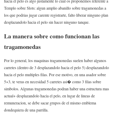
hacia el pelo es algo justamente lo cual os proponemos referente a
Templo sobre Slots: algun amplio abanillo sobre tragamonedas a
los que podrias jugar carente registrarte, falto liberar ninguno plan
desplazandolo hacia el pelo sin hacer ninguno tanque.
La manera sobre como funcionan las
tragamonedas
Por lo general, los maquinas tragamonedas suelen haber algunos
carretes (dentro de 3 desplazandolo hacia el pelo 5) desplazandolo
hacia el pelo multiples filas. Por ese motivo, en una asador sobre
5×3, te veras en necesidad 5 carretes asi� como 3 filas sobre
simbolos. Algunas tragamonedas podran haber una estructura mas
actual+ desplazandolo hacia el pelo, en lugar de lineas de
remuneracion, se debe sacar grupos de el mismo emblema
dondequiera de una parrilla.