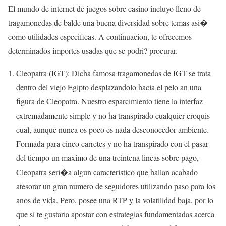
El mundo de internet de juegos sobre casino incluyo lleno de
tragamonedas de balde una buena diversidad sobre temas asi�
como utilidades especificas. A continuacion, te ofrecemos
determinados importes usadas que se podri? procurar.
Cleopatra (IGT): Dicha famosa tragamonedas de IGT se trata
dentro del viejo Egipto desplazandolo hacia el pelo an una
figura de Cleopatra. Nuestro esparcimiento tiene la interfaz
extremadamente simple y no ha transpirado cualquier croquis
cual, aunque nunca os poco es nada desconocedor ambiente.
Formada para cinco carretes y no ha transpirado con el pasar
del tiempo un maximo de una treintena lineas sobre pago,
Cleopatra seri�a algun caracteristico que hallan acabado
atesorar un gran numero de seguidores utilizando paso para los
anos de vida. Pero, posee una RTP y la volatilidad baja, por lo
que si te gustaria apostar con estrategias fundamentadas acerca