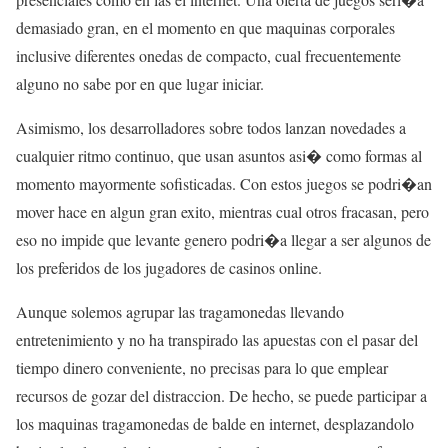
demasiado gran, en el momento en que maquinas corporales
inclusive diferentes onedas de compacto, cual frecuentemente
alguno no sabe por en que lugar iniciar.
Asimismo, los desarrolladores sobre todos lanzan novedades a
cualquier ritmo continuo, que usan asuntos asi� como formas al
momento mayormente sofisticadas. Con estos juegos se podri�an
mover hace en algun gran exito, mientras cual otros fracasan, pero
eso no impide que levante genero podri�a llegar a ser algunos de
los preferidos de los jugadores de casinos online.
Aunque solemos agrupar las tragamonedas llevando
entretenimiento y no ha transpirado las apuestas con el pasar del
tiempo dinero conveniente, no precisas para lo que emplear
recursos de gozar del distraccion. De hecho, se puede participar a
los maquinas tragamonedas de balde en internet, desplazandolo