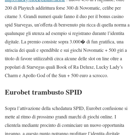
200 di Playtech addirittura forse 300 di Novomatic, celibe per
citarne 3. Grandi numeri quale fanno il duo per il bonus casino
spid Starvegas, un’offerta di benvenuto piu ricca di quella norma a
qualunque gli utenza ad esempio si registrano durante l’identita
digitale. La premio consiste sopra 3.000� di fun gratifica, una
striscia dei quali e spendibile e sui giochi Novomatic + 500 giri a
titolo di favore utilizzabili circa alcune delle slot on line oltre a
popolari di Starvegas quali Book of Ra Deluxe, Lucky Lady’s
Charm e Apollo God of the Sun + 500 euro a scrocco.
Eurobet trambusto SPID
Sopra l’attivazione della schedatura SPID, Eurobet confusione si
mette al ritmo di prossimo grandi marchi di giochi online. I
clientela mediante procinto di cominciare un nuovo opportunita
inganno, a questo punto potranno profittare l’identita digitale