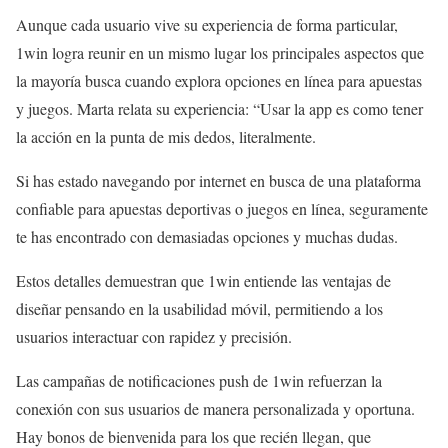
Aunque cada usuario vive su experiencia de forma particular,
1win logra reunir en un mismo lugar los principales aspectos que
la mayoría busca cuando explora opciones en línea para apuestas
y juegos. Marta relata su experiencia: “Usar la app es como tener
la acción en la punta de mis dedos, literalmente.
Si has estado navegando por internet en busca de una plataforma
confiable para apuestas deportivas o juegos en línea, seguramente
te has encontrado con demasiadas opciones y muchas dudas.
Estos detalles demuestran que 1win entiende las ventajas de
diseñar pensando en la usabilidad móvil, permitiendo a los
usuarios interactuar con rapidez y precisión.
Las campañas de notificaciones push de 1win refuerzan la
conexión con sus usuarios de manera personalizada y oportuna.
Hay bonos de bienvenida para los que recién llegan, que