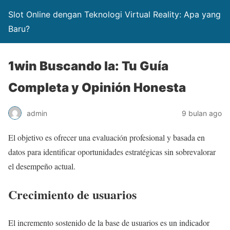
Slot Online dengan Teknologi Virtual Reality: Apa yang
Baru?
1win Buscando la: Tu Guía
Completa y Opinión Honesta
admin
9 bulan ago
El objetivo es ofrecer una evaluación profesional y basada en
datos para identificar oportunidades estratégicas sin sobrevalorar
el desempeño actual.
Crecimiento de usuarios
El incremento sostenido de la base de usuarios es un indicador