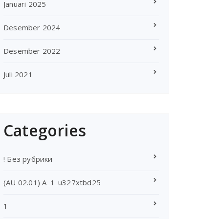
Januari 2025
Desember 2024
Desember 2022
Juli 2021
Categories
! Без рубрики
(AU 02.01) A_1_u327xtbd25
1