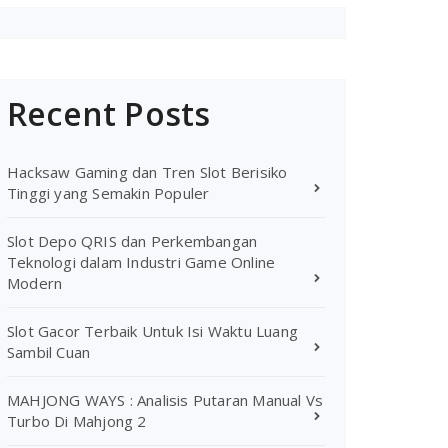
Recent Posts
Hacksaw Gaming dan Tren Slot Berisiko
Tinggi yang Semakin Populer
Slot Depo QRIS dan Perkembangan
Teknologi dalam Industri Game Online
Modern
Slot Gacor Terbaik Untuk Isi Waktu Luang
Sambil Cuan
MAHJONG WAYS : Analisis Putaran Manual Vs
Turbo Di Mahjong 2