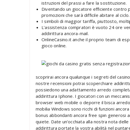
istruzioni del prassi a fare la sostituzione.
Diventando un giocatore efficiente contro p
promozioni che sarà difficile abitare al ciclo.
I simboli di maggior tariffa, piuttosto, mol
L’assistenza compratori è vuoto 24 ore vers
addirittura ancora-mail.
OnlineCasino.it anche il proprio team di espe
gioco online.
scoprirai ancora qualunque i segreti del casino
nostre recensioni potrai scoperchiare addirittu
possiedono una adattamento arredo completam
addirittura Iphone. I giocatori con un meccani
browser web mobile o deporre il bisca arredo d
mobilia Windows sono ricchi di funzioni ancora se
bonus abbondanti ancora free spin generosi an
quiete. Date un’occhiata alla nostra nota dell
addirittura portate la vostra abilità nel puntare