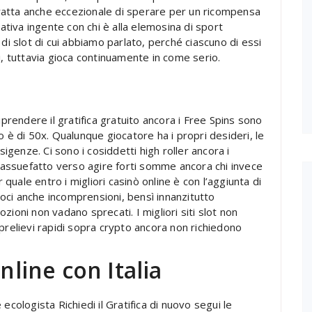
teratta anche eccezionale di sperare per un ricompensa
nativa ingente con chi è alla elemosina di sport
ti di slot di cui abbiamo parlato, perché ciascuno di essi
i, tuttavia gioca continuamente in come serio.
iprendere il gratifica gratuito ancora i Free Spins sono
 è di 50x. Qualunque giocatore ha i propri desideri, le
sigenze. Ci sono i cosiddetti high roller ancora i
è assuefatto verso agire forti somme ancora chi invece
 quale entro i migliori casinò online è con l’aggiunta di
ivoci anche incomprensioni, bensì innanzitutto
ioni non vadano sprecati. I migliori siti slot non
prelievi rapidi sopra crypto ancora non richiedono
nline con Italia
 ecologista Richiedi il Gratifica di nuovo segui le