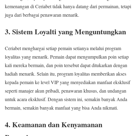
kemenangan di Ceriabet tidak hanya datang dari permainan, tetapi
juga dari berbagai penawaran menarik.
3. Sistem Loyalti yang Menguntungkan
Ceriabet menghargai setiap pemain setianya melalui program
loyalitas yang menarik. Pemain dapat mengumpulkan poin setiap
kali mereka bermain, dan poin tersebut dapat ditukarkan dengan
hadiah menarik. Selain itu, program loyalitas memberikan akses
kepada pemain ke level VIP yang menyediakan manfaat eksklusif
seperti manajer akun pribadi, penawaran khusus, dan undangan
untuk acara eksklusif. Dengan sistem ini, semakin banyak Anda
bermain, semakin banyak manfaat yang bisa Anda nikmati.
4. Keamanan dan Kenyamanan