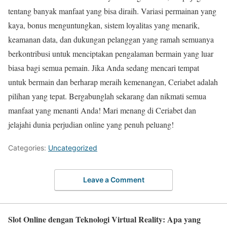
tentang banyak manfaat yang bisa diraih. Variasi permainan yang
kaya, bonus menguntungkan, sistem loyalitas yang menarik,
keamanan data, dan dukungan pelanggan yang ramah semuanya
berkontribusi untuk menciptakan pengalaman bermain yang luar
biasa bagi semua pemain. Jika Anda sedang mencari tempat
untuk bermain dan berharap meraih kemenangan, Ceriabet adalah
pilihan yang tepat. Bergabunglah sekarang dan nikmati semua
manfaat yang menanti Anda! Mari menang di Ceriabet dan
jelajahi dunia perjudian online yang penuh peluang!
Categories:
Uncategorized
Leave a Comment
Slot Online dengan Teknologi Virtual Reality: Apa yang