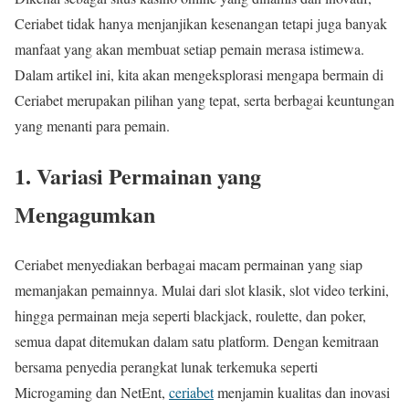
Ceriabet tidak hanya menjanjikan kesenangan tetapi juga banyak
manfaat yang akan membuat setiap pemain merasa istimewa.
Dalam artikel ini, kita akan mengeksplorasi mengapa bermain di
Ceriabet merupakan pilihan yang tepat, serta berbagai keuntungan
yang menanti para pemain.
1. Variasi Permainan yang
Mengagumkan
Ceriabet menyediakan berbagai macam permainan yang siap
memanjakan pemainnya. Mulai dari slot klasik, slot video terkini,
hingga permainan meja seperti blackjack, roulette, dan poker,
semua dapat ditemukan dalam satu platform. Dengan kemitraan
bersama penyedia perangkat lunak terkemuka seperti
Microgaming dan NetEnt,
ceriabet
menjamin kualitas dan inovasi