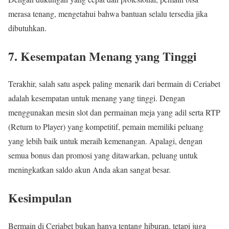
merasa tenang, mengetahui bahwa bantuan selalu tersedia jika
dibutuhkan.
7. Kesempatan Menang yang Tinggi
Terakhir, salah satu aspek paling menarik dari bermain di Ceriabet
adalah kesempatan untuk menang yang tinggi. Dengan
menggunakan mesin slot dan permainan meja yang adil serta RTP
(Return to Player) yang kompetitif, pemain memiliki peluang
yang lebih baik untuk meraih kemenangan. Apalagi, dengan
semua bonus dan promosi yang ditawarkan, peluang untuk
meningkatkan saldo akun Anda akan sangat besar.
Kesimpulan
Bermain di Ceriabet bukan hanya tentang hiburan, tetapi juga